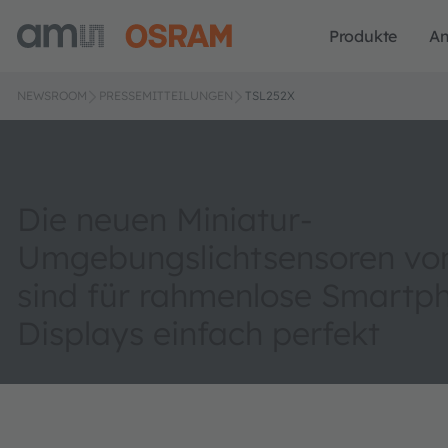
Produkte
A
NEWSROOM
PRESSEMITTEILUNGEN
TSL252X
Die neuen Miniatur-
Umgebungslichtsensoren vo
sind für rahmenlose Smartp
Displays einfach perfekt