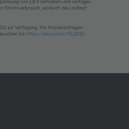
pannung von 1,8 V betrieben und verfügen
en Stromverbrauch, wodurch die Laufzeit
21 zur Verfügung. Für Musteranfragen
besuchen Sie
https://ams.com/TSL2520
Über ams OSRAM
Support
Newsroom
Produkt Sele