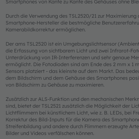
Smartphones von Kante zu Kante des Gehäuses ohne Ble
Durch die Verwendung des TSL2520/21 zur Maximierung d
Smartphone-Hersteller die bestmögliche Benutzererfahrun
Kamerabildkorrektur ermöglichen.
Der ams TSL2520 ist ein Umgebungslichtsensor (Ambient 
die Erfassung von sichtbarem Licht und zwei Infrarot-Fot
Unterdrückung von IR-Interferenzen und sehr genaue M
ermöglicht. Die Fotodioden sind am Ende des 2 mm x 1
Sensors platziert - das kleinste auf dem Markt. Das bede
dem Bildschirm und dem Gehäuse des Smartphones positi
von Bildschirm zu Gehäuse zu maximieren.
Zusätzlich zur ALS-Funktion und den mechanischen Merkm
sind, bietet der TSL2521 zusätzlich die Möglichkeit der 
Lichtflimmern bei künstlichem Licht, wie z. B. LEDs, bei F
Korrektur des Bild-Inputs für die Kamera des Smartpho
Streifenbildung und andere durch Flimmern erzeugte Ar
Bilder und Videos verfälschen können.