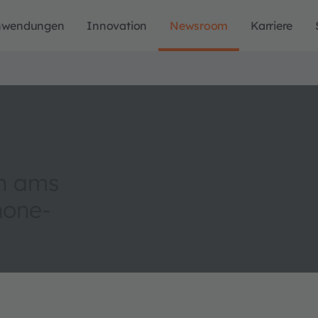
nwendungen
Innovation
Newsroom
Karriere
n ams
hone-