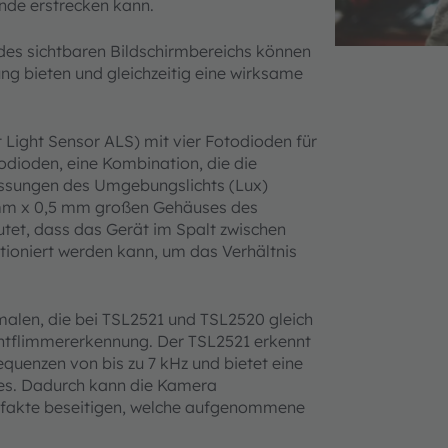
nde erstrecken kann.
es sichtbaren Bildschirmbereichs können
g bieten und gleichzeitig eine wirksame
Light Sensor ALS) mit vier Fotodioden für
odioden, eine Kombination, die die
essungen des Umgebungslichts (Lux)
 mm x 0,5 mm großen Gehäuses des
utet, dass das Gerät im Spalt zwischen
oniert werden kann, um das Verhältnis
alen, die bei TSL2521 und TSL2520 gleich
Lichtflimmererkennung. Der TSL2521 erkennt
requenzen von bis zu 7 kHz und bietet eine
nes. Dadurch kann die Kamera
tefakte beseitigen, welche aufgenommene