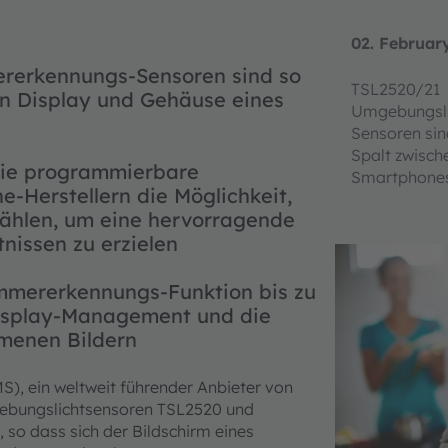
02. Februar
ererkennungs-Sensoren sind so
TSL2520/21
hen Display und Gehäuse eines
Umgebungsli
Sensoren sind
Spalt zwisch
 die programmierbare
Smartphone
-Herstellern die Möglichkeit,
 wählen, um eine hervorragende
tnissen zu erzielen
immererkennungs-Funktion bis zu
Display-Management und die
menen Bildern
S), ein weltweit führender Anbieter von
gebungslichtsensoren TSL2520 und
 so dass sich der Bildschirm eines