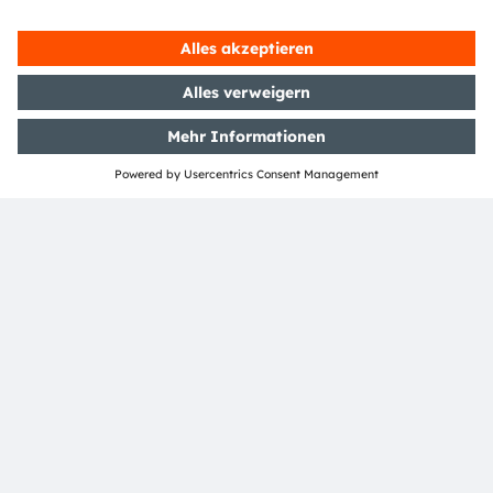
eingetragene Handelsmarken ihrer jeweiligen Inhaber
sein.
ams OSRAM auf Social Media folgen: >
LinkedIn
>
YouTube
Investor Relations
Dr. Juergen Rebel
Senior Vice President