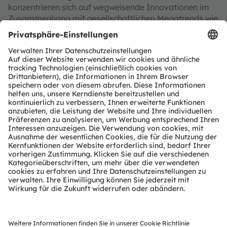
konzentrieren sich auf wegweisende Innovationen im
Zusammenhang mit gesellschaftlichen Megatrends wie
Digitalisierung, Smart Living und Nachhaltigkeit. Das
spiegelt sich in über 13.000 erteilten und angemeldeten
Patenten wider.
Die Gruppe mit Hauptsitz in Premstätten/Graz
(Österreich) und einem Co-Hauptsitz in München
(Deutschland) erzielte 2024 einen Umsatz von 3,4
Milliarden Euro und ist als ams-OSRAM AG an der SIX
Swiss Exchange notiert (ISIN: AT0000A3EPA4).
Mehr über uns erfahren Sie auf
https://ams-
osram.com
ams und OSRAM sind eingetragene Handelsmarken
der ams OSRAM Gruppe. Zusätzlich sind viele unserer
Produkte und Dienstleistungen angemeldete oder
eingetragene Handelsmarken der ams OSRAM Gruppe.
Alle übrigen hier genannten Namen von Unternehmen
oder Produkten können Handelsmarken oder