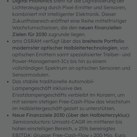
Digital Photonics
steht für die Digitalisierung der
Lichterzeugung durch Pixel-Emitter und Sensoren,
kombiniert mit intelligenter Elektronik. Dieser
Zukunftsbereich eröffnet eine Reihe mittelfristiger
Wachstumschancen, die den
neuen finanziellen
Zielen für 2030
zugrunde liegen.
ams OSRAM verfügt über das
breiteste Portfolio
modernster optischer Halbleitertechnologien
, von
optischen Emittern samt spezialisierter Treiber- und
Power‑Management‑ICs bis hin zu einem
vollständigen Spektrum an optischen Sensoren und
Sensormodulen.
Das stabile traditionelle Automobil-
Lampengeschäft inklusive des
Ersatzlampengeschäfts verbleibt im Konzern, um
mit seinem stetigen Free-Cash-Flow das Wachstum
im Halbleitergeschäft gezielt zu unterstützen.
Neue Finanzziele 2030 (über den Halbleiterzyklus)
:
Semiconductors:
Umsatz-CAGR im mittleren bis
hohen einstelligen Bereich, ≥ 25% bereinigtes
EBITDA;
Gruppe:
Free-Cash-Flow > 200 Mio. Euro,