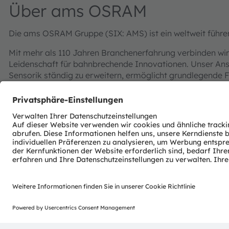
Über ams OSRAM
Die ams OSRAM Gruppe (SIX: AMS) ist ein weltweit führen
Mit mehr als 110 Jahren Branchenerfahrung verbinden wir
Leidenschaft für bahnbrechende Innovationen. Unser Ansp
Sensorik ständig zu erweitern, ermöglicht grundlegende F
und Consumer-Elektronik.
„Sense the power of light“ – unser Erfolg basiert auf dem
unserem einzigartigen Portfolio an Emitter- und Sensorte
konzentrieren sich auf wegweisende Innovationen im Zu
Digitalisierung, Smart Living und Nachhaltigkeit. Das spi
Patenten wider.
Die Gruppe mit Hauptsitz in Premstätten/Graz (Österrei
erzielte 2024 einen Umsatz von 3,4 Milliarden Euro und 
(ISIN: AT0000A3EPA4).
Mehr über uns erfahren Sie auf
https://ams-osram.com