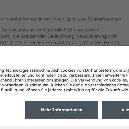
der Anbieter von innovativen Licht- und Sensorlösungen.
 Ingenieurskunst und globale Fertigungen mit
orn, die Grenzen der Beleuchtung, Visualisierung und
ortschritte in den Märkten Automobil, Industrie, Medizin
 tiefen Verständnis des Potenzials von Licht sowie
chnologien. Rund 19.700 Mitarbeiter weltweit
sammenhang mit gesellschaftlichen Megatrends wie
egelt sich in über 13.000 erteilten und angemeldeten
ch) und einem Co-Hauptsitz in München (Deutschland)
ist als ams-OSRAM AG an der SIX Swiss Exchange notiert