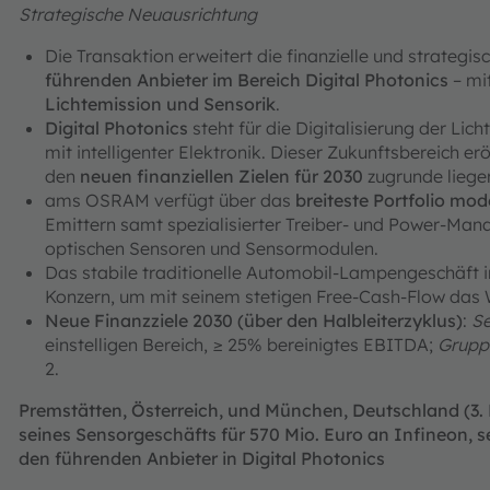
Strategische Neuausrichtung
Die Transaktion erweitert die finanzielle und strategis
führenden Anbieter im Bereich Digital Photonics
– mi
Lichtemission und Sensorik
.
Digital Photonics
steht für die Digitalisierung der Li
mit intelligenter Elektronik. Dieser Zukunftsbereich e
den
neuen finanziellen Zielen für 2030
zugrunde liege
ams OSRAM verfügt über das
breiteste Portfolio mod
Emittern samt spezialisierter Treiber- und Power‑Man
optischen Sensoren und Sensormodulen.
Das stabile traditionelle Automobil-Lampengeschäft i
Konzern, um mit seinem stetigen Free-Cash-Flow das W
Neue Finanzziele 2030 (über den Halbleiterzyklus)
:
S
einstelligen Bereich, ≥ 25% bereinigtes EBITDA;
Grupp
2.
Premstätten, Österreich, und München, Deutschland (3.
seines Sensorgeschäfts für 570 Mio. Euro an Infineon, 
den führenden Anbieter in Digital Photonics