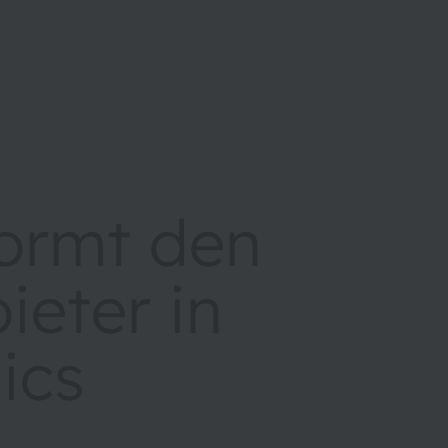
ormt den
ieter in
ics