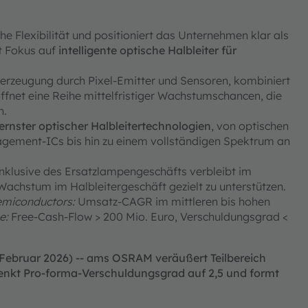
che Flexibilität und positioniert das Unternehmen klar als
t Fokus auf
intelligente optische Halbleiter für
chterzeugung durch Pixel-Emitter und Sensoren, kombiniert
röffnet eine Reihe mittelfristiger Wachstumschancen, die
n.
ernster optischer Halbleitertechnologien
, von optischen
agement‑ICs bis hin zu einem vollständigen Spektrum an
nklusive des Ersatzlampengeschäfts verbleibt im
achstum im Halbleitergeschäft gezielt zu unterstützen.
emiconductors:
Umsatz-CAGR im mittleren bis hohen
e:
Free-Cash-Flow > 200 Mio. Euro, Verschuldungsgrad <
 Februar 2026) -- ams OSRAM veräußert Teilbereich
senkt Pro-forma-Verschuldungsgrad auf 2,5 und formt