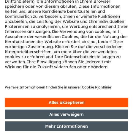
Technischer Support
Partner Netzwerk
Whistleblowing
© 2026 ams-OSRAM AG. All rights reserved.
Datenschutzerklärung
Nutzungsbedingungen
Terms of Trade
Impressum
Cookie Policy
AI Policy
粤ICP备10066670号