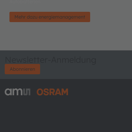
Autobatterien
Mehr dazu energiemanagement
Newsletter-Anmeldung
Abonnieren
ams-OSRAM AG
Tobelbader Straße 30
8141 Premstaetten
Austria