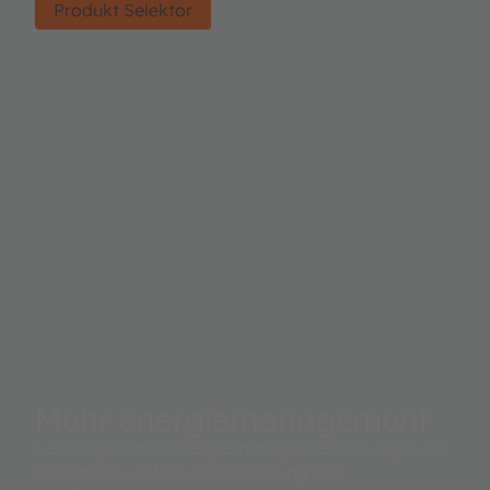
Produkt Selektor
Mehr energiemanagement
Leistungsstarke Energiemanagementlösungen für
Wearables und die Überwachung von