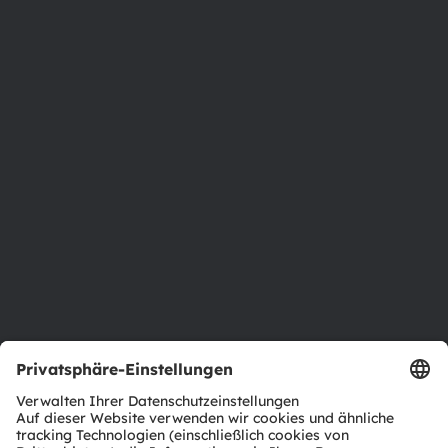
Phone:
+43 3136 500-0
Über ams OSRAM
Newsroom
Investor Relations
Nachhaltigkeit
Standorte & Distribution
Karriere
Barrierefreiheit
Support
Produkt Selektor
Download Center
Tools
Kundenanfragen