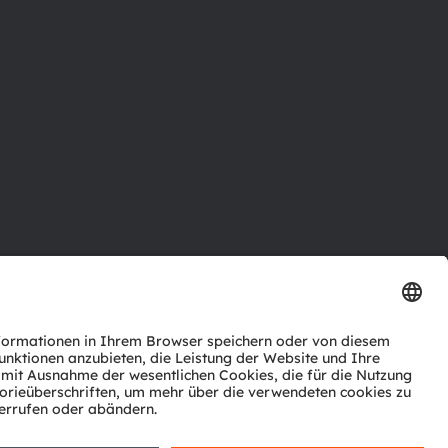
ktor
nter
agen
Support
zwerk
ng
Trade
Impressum