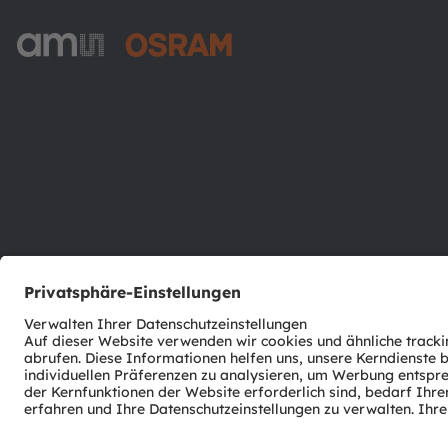
ams-OSRAM AG
Tobelbader Straße 30
8141 Premstaetten
Austria
Phone:
+43 3136 500-0
© 2026 ams-OSRAM AG. All rights reserved.