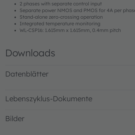
2 phases with separate control input
Separate power NMOS and PMOS for 4A per phas
Stand-alone zero-crossing operation
Integrated temperature monitoring
WL-CSP16: 1.615mm x 1.615mm, 0.4mm pitch
Downloads
Datenblätter
AS3729B DS000384 · Datasheet · PDF · en_US
Lebenszyklus-Dokumente
Bilder