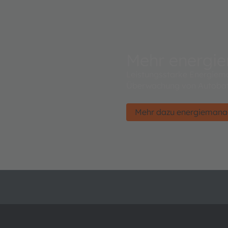
Mehr energi
Leistungsstarke Energiem
Überwachung von Autobat
Mehr dazu energieman