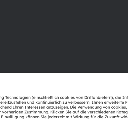
Über ams OSRAM
Support
Newsroom
Produkt Sele
Investor Relations
Download Ce
Nachhaltigkeit
Tools
Standorte & Distribution
Kundenanfr
Karriere
Technischer 
Barrierefreiheit
Partner Net
Whistleblowi
Datenschutzerklärung
Nutzungsbedingungen
Terms of 
Cookie Policy
AI Policy