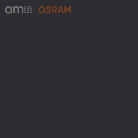
ams-OSRAM AG
Tobelbader Straße 30
8141 Premstaetten
Austria
Phone:
+43 3136 500-0
Über ams OSRAM
Newsroom
Investor Relations
Nachhaltigkeit
Standorte & Distribution
Karriere
Barrierefreiheit