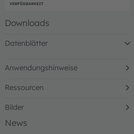
n
p
Ausg
g
Downloads
Datenblätter
V107C041A-850 · Datasheet · PDF · en_US
Anwendungshinweise
Ressourcen
Bilder
News