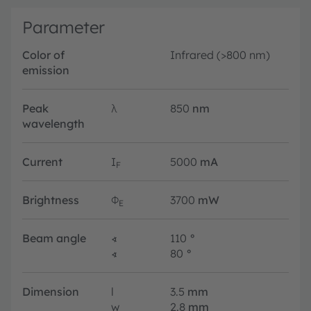
Parameter
Color of
Infrared (>800 nm)
emission
Peak
λ
850
nm
wavelength
Current
I
5000
mA
F
Brightness
Φ
3700
mW
E
Beam angle
∢
110
°
∢
80
°
Dimension
l
3.5
mm
w
2.8
mm