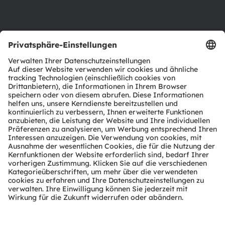
Support
Produkt Selektor
Download Center
Tools
Kundenanfragen
Technischer Support
Partner Netzwerk
Whistleblowing
© 2026 ams-OSRAM AG. All rights reserved.