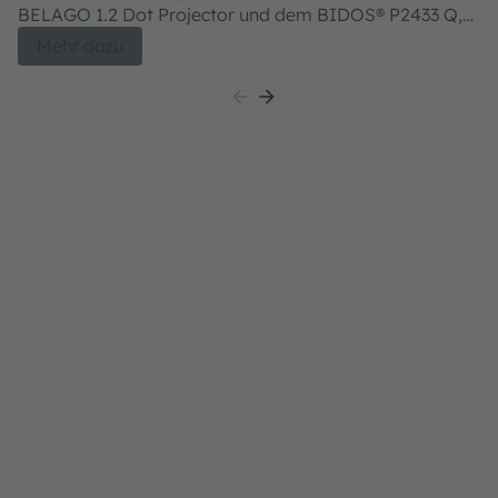
BELAGO 1.2 Dot Projector und dem BIDOS® P2433 Q,
V105Q121A-850 Flood Illuminator.
Mehr dazu