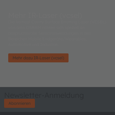
Mehr IR-Laser (vcsel)
Die Vertical Cavity Surface Emitting Laser (VCSEL)
von ams OSRAM richten sich speziell an
anspruchsvolle Sensoranwendungen in den
Bereichen Mobile Endgeräte/Wearables,
Automotive und Industrie.
Mehr dazu IR-Laser (vcsel)
Newsletter-Anmeldung
Abonnieren