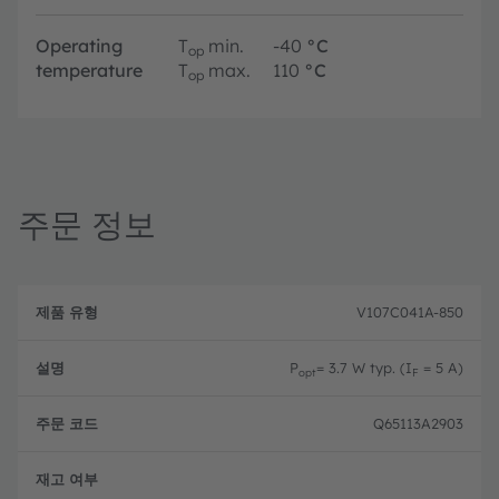
Operating
T
min.
-40
°C
op
temperature
T
max.
110
°C
op
주문 정보
제
주
품
설
문
V107C041A-850
유
명
코
형
드
P
= 3.7 W typ. (I
= 5 A)
opt
F
Q65113A2903
단종