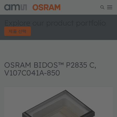
Explore our product portfolio
제품 선택
OSRAM BIDOS™ P2835 C,
V107C041A-850