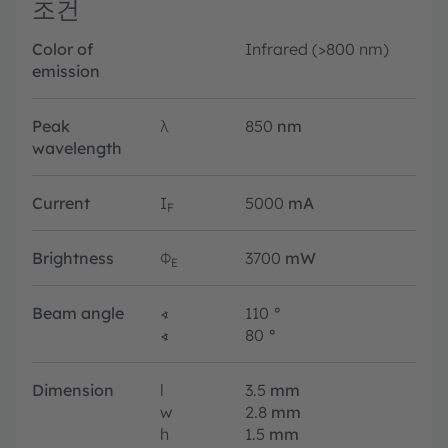
조건
Color of
Infrared (>800 nm)
emission
Peak
λ
850
nm
wavelength
Current
I
5000
mA
F
Brightness
Φ
3700
mW
E
Beam angle
∢
110
°
∢
80
°
Dimension
l
3.5
mm
w
2.8
mm
h
1.5
mm