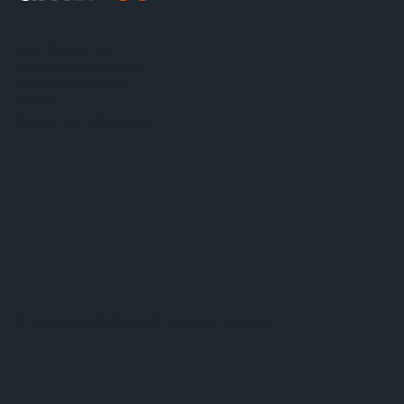
ams-OSRAM AG
Tobelbader Straße 30
8141 Premstaetten
Austria
Phone:
+43 3136 500-0
© 2026 ams-OSRAM AG. All rights reserved.