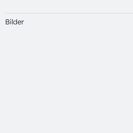
OLI0608V.A3-940-A · Datasheet · PDF · en_US
Bilder