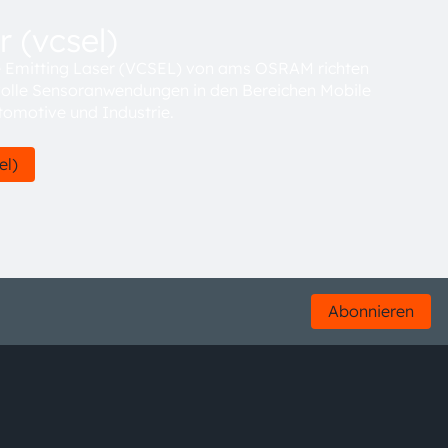
 (vcsel)
ce Emitting Laser (VCSEL) von ams OSRAM richten
svolle Sensoranwendungen in den Bereichen Mobile
omotive und Industrie.
el)
Abonnieren