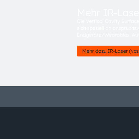
Mehr IR-Laser
Die Vertical Cavity Surfa
sich speziell an anspruch
Endgeräte/Wearables, Aut
Mehr dazu IR-Laser (vcs