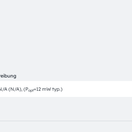
reibung
N/A (N/A), (P
=12 mW typ.)
opt