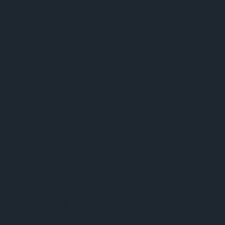
Über ams OSRAM
Support
Newsroom
Produkt Sele
Investor Relations
Download Ce
Nachhaltigkeit
Tools
Standorte & Distribution
Kundenanfr
Karriere
Technischer 
Barrierefreiheit
Partner Net
Whistleblowi
Datenschutzerklärung
Nutzungsbedingungen
Terms of 
Cookie Policy
AI Policy
粤ICP备10066670号