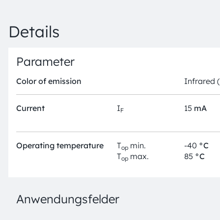
Details
Parameter
Color of emission
Infrared 
Current
I
15
mA
F
Operating temperature
T
min.
-40
°C
op
T
max.
85
°C
op
Anwendungsfelder