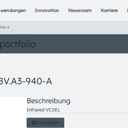
nwendungen
Innovation
Newsroom
Karriere
940-A
portfolio
V.A3-940-A
Beschreibung
Infrared VCSEL
Datenblatt