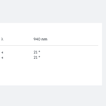
λ
940
nm
∢
21
°
∢
21
°