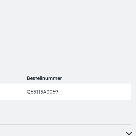
Bestellnummer
Q65115A0069
volle Pr