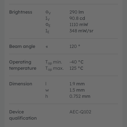
Brightness
Φ
290
lm
V
I
90.8
cd
V
Φ
1110
mW
E
I
348
mW/sr
E
Beam angle
∢
120
°
Operating
T
min.
-40
°C
op
temperature
T
max.
125
°C
op
Dimension
l
1.9
mm
w
1.5
mm
h
0.752
mm
Device
AEC-Q102
qualification