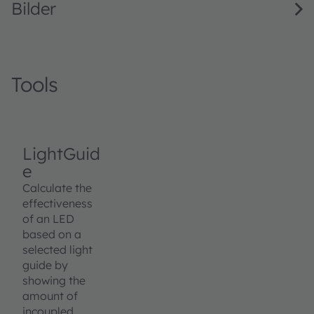
Bilder
Tools
LightGuid
e
Calculate the
effectiveness
of an LED
based on a
selected light
guide by
showing the
amount of
incoupled,