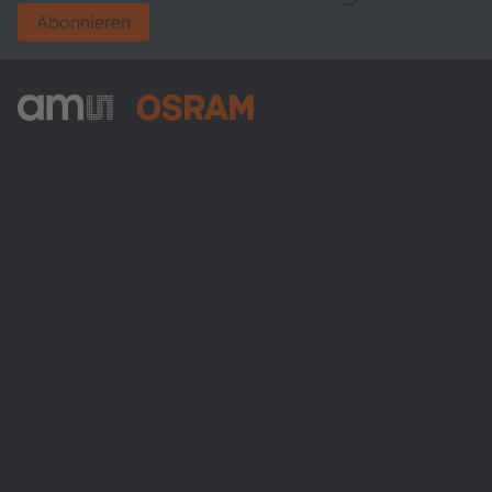
Abonnieren
ams-OSRAM AG
Tobelbader Straße 30
8141 Premstaetten
Austria
Phone:
+43 3136 500-0
Über ams OSRAM
Newsroom
Investor Relations
Nachhaltigkeit
Standorte & Distribution