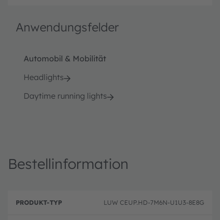
Anwendungsfelder
Automobil & Mobilität
Headlights
Daytime running lights
Bestellinformation
B
P
e
LUW CEUP.HD-7M6N-U1U3-8E8G
r
B
s
o
e
c