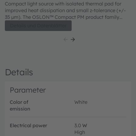
CDLMM2.TK
Compact light source with isolated thermal pad for
improved heat dissipation and small z-tolerance (+/-
35 µm). The OSLON™ Compact PM product family
meets both excellent brightness in combination with
Details und Datenblätter
outstanding luminance.
Details
Parameter
Color of
White
emission
Electrical power
3.0
W
High