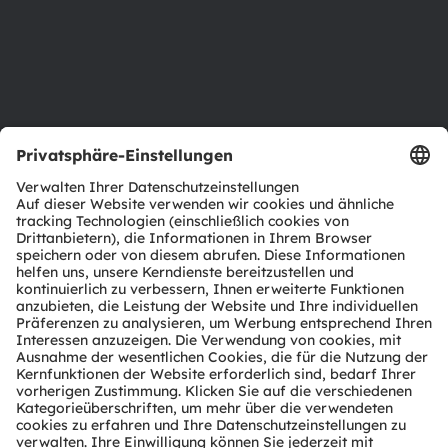
Karriere
Barrierefreiheit
Support
Produkt Selektor
Download Center
Tools
Kundenanfragen
Technischer Support
Partner Netzwerk
Whistleblowing