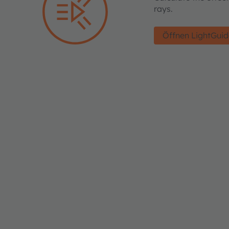
rays.
Öffnen LightGui