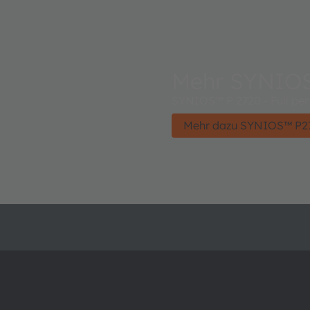
Mehr SYNIO
SYNIOS™ P 2720 - Full perf
Mehr dazu SYNIOS™ P2