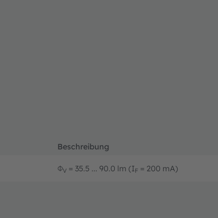
Beschreibung
Φ
= 35.5 ... 90.0 lm (I
= 200 mA)
V
F