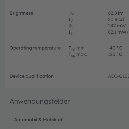
Brightness
Φ
62.8
lm
V
I
20.8
cd
V
Φ
247
mW
E
I
82.1
mW/
E
Operating temperature
T
min.
-40
°C
op
T
max.
125
°C
op
Device qualification
AEC-Q10
Anwendungsfelder
Automobil & Mobilität