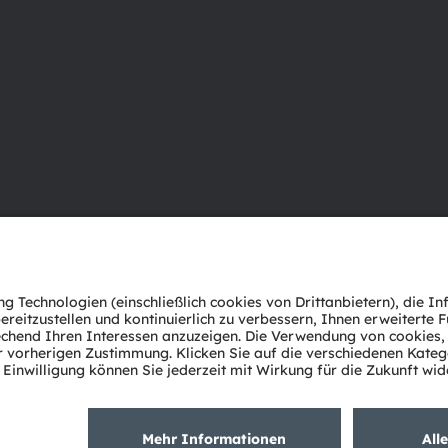
Über ams OSRAM
Support
Newsroom
Produkt Sele
Investor Relations
Download Ce
Nachhaltigkeit
Tools
Standorte & Distribution
Kundenanfr
Karriere
Technischer 
Barrierefreiheit
Partner Net
Whistleblowi
Datenschutzerklärung
Nutzungsbedingungen
Terms of 
Cookie Policy
AI Policy
粤ICP备10066670号