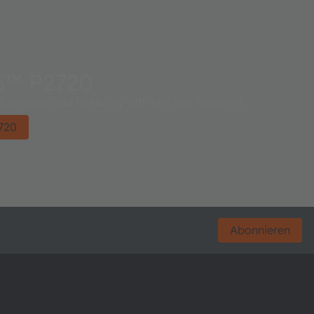
S™ P2720
ormance and flexibility with just one footprint.
720
Abonnieren