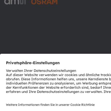
ams-OSRAM AG
Tobelbader Straße 30
8141 Premstaetten
Austria
Phone:
+43 3136 500-0
© 2026 ams-OSRAM AG. All rights reserved.