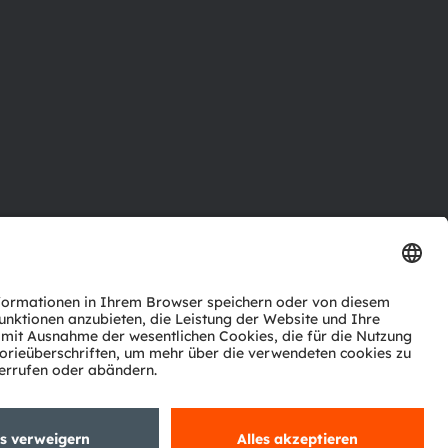
ktor
nter
agen
Support
zwerk
ng
Trade
Impressum