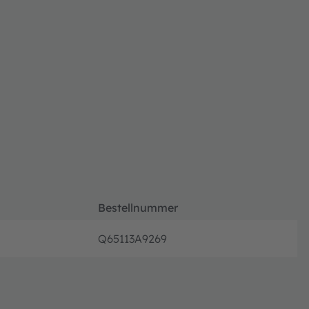
Bestellnummer
Q65113A9269
volle P