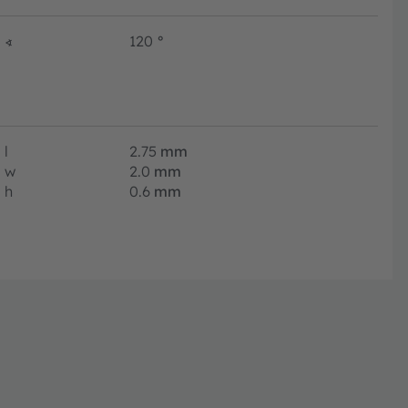
∢
120
°
l
2.75
mm
w
2.0
mm
h
0.6
mm