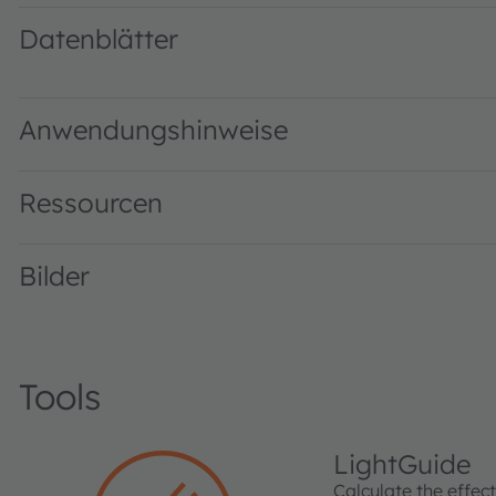
Datenblätter
KW DMLN32.SB · Datasheet · PDF · en_US
Anwendungshinweise
Ressourcen
Bilder
Tools
LightGuide
Calculate the effec