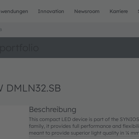
nwendungen
Innovation
Newsroom
Karriere
B
portfolio
W DMLN32.SB
Beschreibung
This compact LED device is part of the SYNIOS P
family, it provides full performance and flexib
meant to provide superior light quality in ¼ mm²