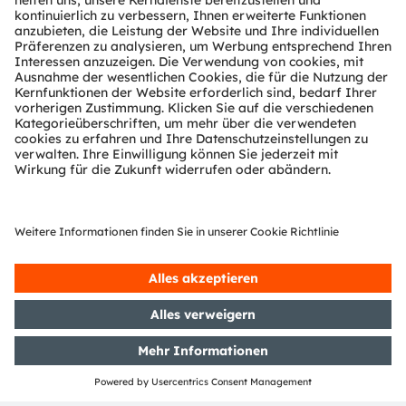
Paragon Innovations
https://www.paragoninnovations.com
Partner Level
Preferred
Partner Typ
Unabhängige Design Houses
Region
AMEC
Newsletter-Anmeldung
Abonnieren