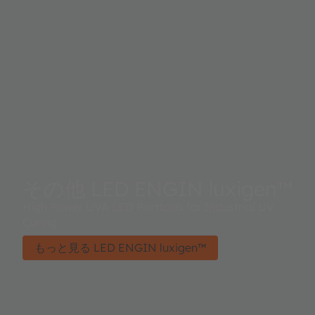
その他 LED ENGIN luxigen™
High Power UVA LED Portfolio for Industrial UV
Curing
もっと見る LED ENGIN luxigen™