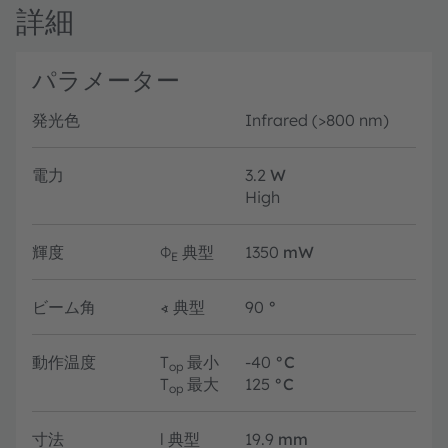
詳細
パラメーター
発光色
Infrared (>800 nm)
電力
3.2
W
High
輝度
Φ
典型
1350
mW
E
ビーム角
∢
典型
90
°
動作温度
T
最小
-40
°C
op
T
最大
125
°C
op
寸法
l
典型
19.9
mm