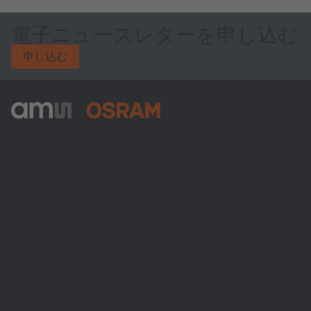
電子ニュースレターを申し込む
申し込む
ams-OSRAM AG
Tobelbader Straße 30
8141 Premstaetten
Austria
電話:
+43 3136 500-0
ams OSRAMについて
ニュースルーム