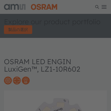
Explore our product portfolio
製品の選択
OSRAM LED ENGIN
LuxiGen™, LZ1-10R602