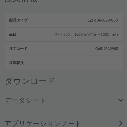
製
注
品
文
LZ1-10R602-0000
品
タ
コ
目
イ
ー
プ
ド
Φ
= 950 ... 1600 mW (I
= 1000 mA)
E
F
Q65113A2983
フル
ダウンロード
データシート
LZ1-10R602 · Datasheet · PDF · en_US
アプリケーションノート