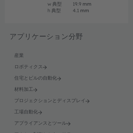
w
典型
19.9
mm
h
典型
4.1
mm
アプリケーション分野
産業
ロボティクス
住宅とビルの自動化
材料加工
プロジェクションとディスプレイ
工場自動化
アプライアンスとツール