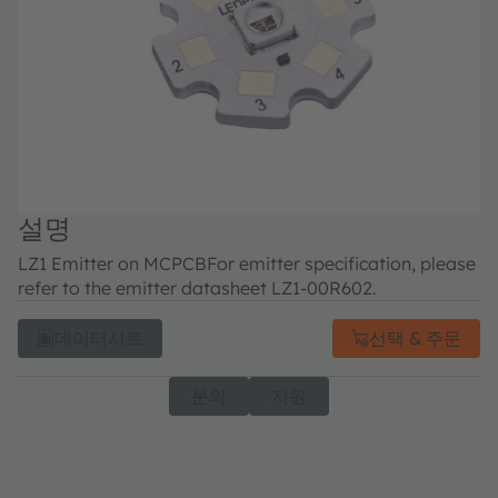
설명
LZ1 Emitter on MCPCB
For emitter specification, please
refer to the emitter datasheet LZ1-00R602.
데이터시트
선택 & 주문
문의
지원