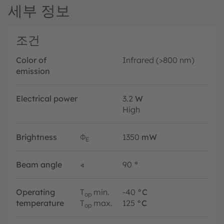
세부 정보
조건
Color of
Infrared (>800 nm)
emission
Electrical power
3.2
W
High
Brightness
Φ
1350
mW
E
Beam angle
∢
90
°
Operating
T
min.
-40
°C
op
temperature
T
max.
125
°C
op