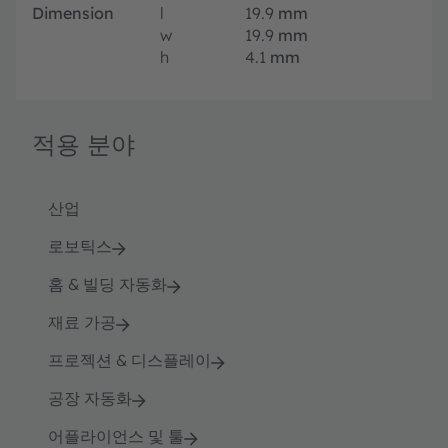
Dimension
l
19.9
mm
w
19.9
mm
h
4.1
mm
적용 분야
산업
로보틱스
홈 & 빌딩 자동화
재료 가공
프로젝션 & 디스플레이
공장 자동화
어플라이언스 및 툴