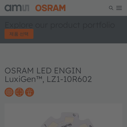
Explore our product portfolio
제품 선택
OSRAM LED ENGIN
LuxiGen™, LZ1-10R602