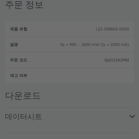
주문 정보
제
주
품
설
문
LZ1-10R602-0000
유
명
코
형
드
Φ
= 950 ... 1600 mW (I
= 1000 mA)
E
F
Q65113A2983
완전
다운로드
데이터시트
LZ1-10R602 · Datasheet · PDF · en_US