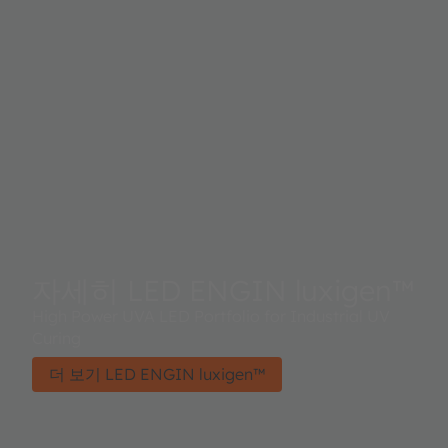
자세히 LED ENGIN luxigen™
High Power UVA LED Portfolio for Industrial UV
Curing
더 보기 LED ENGIN luxigen™