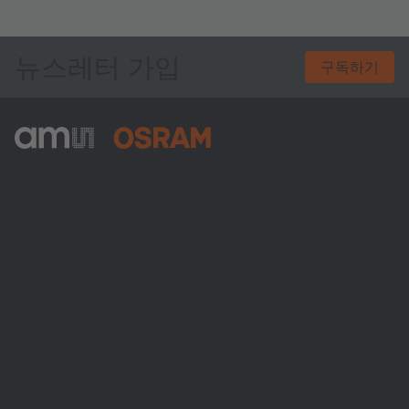
뉴스레터 가입
구독하기
ams-OSRAM AG
Tobelbader Straße 30
8141 Premstaetten
Austria
전화:
+43 3136 500-0
ams OSRAM 소개
뉴스룸
투자자