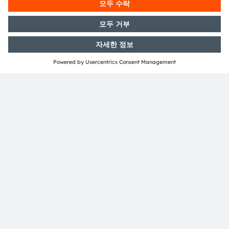
Sylvia Weise
published on October 14, 2024
Sylvia Weise is an expert in the LED industry. She
currently works as Senior Product Marketing
Manager. Having started in the company in 2008 in
customer quality management, Sylvia Weise's
experience in the field of dynamic forward lighting
makes an important contribution to the company's
success.
공유: