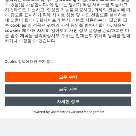
With more than 110 years of industry experience, we
combine engineering excellence and global
manufacturing with a passion for cutting-edge
innovation. Our commitment to pushing the
boundaries of illumination, visualization, and sensing
enable transformative advancements in the
automotive, industrial, medical, and consumer
industries.
“Sense the power of light” – our success is based on the
deep understanding of the potential of light and our
distinct portfolio of both emitter and sensor
technologies. Approximately 19,700 employees
worldwide focus on pioneering innovations alongside
the societal megatrends of digitalization, smart living
and sustainability. This is reflected in over 13,000
patents granted and applied.
Headquartered in Premstaetten/Graz (Austria) with co-
headquarters in Munich (Germany), the group achieved