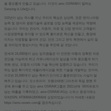
을
풍요롭게
만들고
있습니다
.
이것이
ams OSRAM
이
말하는
Sensing is Life
입니다
.
110
년이
넘는
역사를
지닌
우리의
핵심은
상상력
,
전문
엔지니어링
능력
및
센서와
광원기술에
글로벌
산업
능력을
제공하는
역량에
있습니다
.
우리는
컨슈머
,
자동차
,
의료
및
산업
분야의
고객들이
시장경쟁력을
유지할
수
있도록
흥미로운
혁신을
만들고
,
환경에
미치는
악영향을
줄이며
건강
,
안전
그리고
편익
측면에서
삶의
질
을
의미있게
향상시키는
혁신을
추진해
갈
것입니다
.
전세계
24,000
명이
넘는
임직원들은
더
안전한
여행과
정확한
의료
진단을
가능하게
하고
커뮤니케이션의
일상을
더욱
풍요롭게
하기
위해
센싱
,
조명과
시각화
기술
혁신에
집중하고
있습니다
.
우리가
하는 일은
획기적인
애플리케이션을
위한
기술을
개발하는
것이며
,
이것은
15,000
개가
넘는
특허
가 인가되고 출원되었다는 사실이 말
해주고 있습니다
.
오스트리아
프렘슈테텐/그라츠와
독일
뮌헨
두
곳에
본사를
두고
있는
ams OSRAM
그룹은
2021
년에
50
억유로가
넘는
매출을
기록
하였고
, ams-OSRAM AG
는
스위스
증권거래소
SIX(ISIN: AT0000A18XM4)
에
상장
되었습니다.
더
자세한
내용은
https://ams-osram.com
을
참조하십시오
.