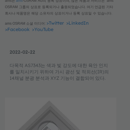
ams
는
ams
-OSRAM
AG
의
등록
상표이며, 많은
제품과
서비스는
am
s
OSRAM
그룹의
상표로
등록되거나
출원되었습니다
.
여기 언급된
기타
회사나 제품명은
해당
소유자의
상표이거나
등록
상표일
수
있습니다
.
>Twitter
>LinkedIn
ams OSRAM
소셜
미디어
:
>Facebook
>YouTube
2022-02-22
다목적 AS7343는 색과 빛 강도에 대한 육안 인지
를 일치시키기 위하여 가시 광선 및 적외선(IR)의
14채널 분광 분석과 XYZ 기능이 결합되어 있다.