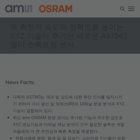
색 측정의 속도와 정확도를 높이는
XYZ 기술이 추가된 새로운 AS7343
멀티 스펙트럼 센서
News Facts:
다목적
AS7343
는
색과
빛
강도에
대한
육안
인지를
일치시키
기
위하여
가시
광선
및
적외선
(IR)
의
14
채널
분광
분석과
XYZ
기능이
결합되어
있다
.
최신
ams OSRAM
분광
센서는
추가된
기능과
우수한
감도로
XYZ
센싱기능과
다채널
색상
분석이
모두
필요한
솔루션
개발
자들에게
더
큰
유연성과
빠른
측정을
제공한다
.
적용사례에
원예
,
화재
및
열
경보기
,
소비자용
기기들이
포함