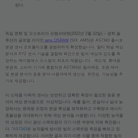
된다
.
독일
뮌헨
및
오스트리아
프렘슈테텐
(2022
년
2
월
22
일
) --
광학
솔
루션의
글로벌
리더인
ams OSRAM
(SIX: AMS)
은
AS7343
출시로
분광
센서
포트폴리오를
광범위하게
확장했습니다
.
멀티
채널
색상
분석과
XYZ
센서
기술을
결합해
육안으로
빛의
색상과
강도를
측
정하는
에이엠에스
오스람의
최초의
제품입니다
.
색도계
,
휴대용
분광계
,
소비자
기기에
통합되면
AS7343
은
컬러매칭
,
조명
제어
및
분광
분석의
응용
분야
사용자에게
생산성
,
유연성
,
기능성을
추
가로
제공합니다
.
이
신제품
다목적
센서는
빈번하고
정확한
측정이
필요한
응용
분
야의
색상
분석용으로
이상적입니다
.
예를
들어
,
온실이나
실내
농
장에서는
원예용
조명의
분광
특성을
최적화하고
수확량과
에너지
효율성을
극대화하기
위해
색상
분석을
사용합니다
.
다양한
농
작물
의
성장은
가시
광선
스펙트럼의
각기
다른
부분에
의해
촉진
됩니
다
.
“
AS7343
은
농작물에
방사된
빛의
스펙트럼
측정을
빠르고
정
확하게
제공합니다
.
이러한
결과
각기
다른
식물
종에
적합한
빛의