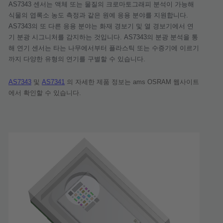
AS7343
센서는
액체
또는
물질의
크로마토그래피
분석이
가능해
식물의
엽록소
농도
측정과
같은
원예
응용
분야를
지원합니다
.
AS7343
의
또
다른
응용
분야는
화재
경보기
및
열
경보기에서
연
기
분광
시그니처를
감지하는
것입니다
. AS7343
의
분광
분석을
통
해
연기
센서는
타는
나무에서부터
플라스틱
또는
수증기에
이르기
까지
다양한
유형의
연기를
구별할
수
있습니다
.
AS7343
및
AS7341
의
자세한
제품
정보는
ams OSRAM
웹사이트
에서
확인할
수
있습니다
.