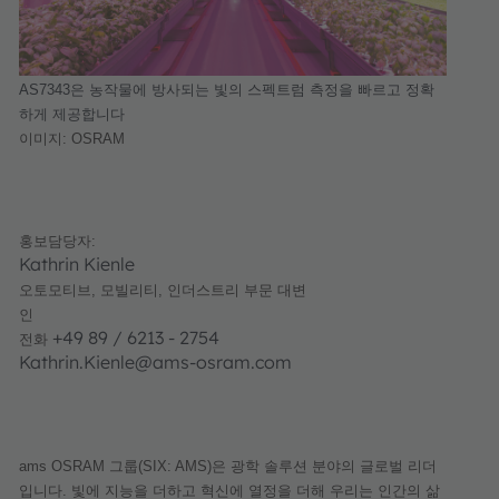
AS7343
은
농작물에
방사되는
빛의
스펙트럼
측정을
빠르고
정확
하게
제공합니다
이미지
: OSRAM
홍보담당자
:
Kathrin Kienle
오토모티브
,
모빌리티
,
인더스트리
부문
대변
인
+49 89 / 6213 - 2754
전화
Kathrin.Kienle@ams-osram.com
ams OSRAM
그룹
(SIX: AMS)
은
광학
솔루션
분야의
글로벌
리더
입니다
.
빛에
지능을
더하고
혁신에
열정을
더해
우리는
인간의
삶