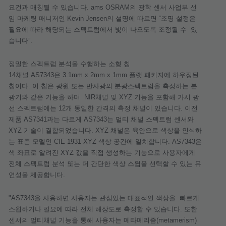
요건과
매칭될
수
있습니다
. ams OSRAM
의
광학
센서
사업부
선
임
마케팅
매니저인
Kevin Jensen
의
설명에
따르면
“
조명
설정은
필요에
따라
해당되는
스펙트럼에서
빛이
나오도록
조정될
수
있
습니다
”.
정밀한
스펙트럼
분석을
수행하는
소형
칩
14
채널
AS7343
은
3.1mm x 2mm x 1mm
플랫
패키지에
하우징된
칩이다
.
이
칩은
광원
또는
반사광의
분광스펙트럼을
측정하는
분
광기와
같은
기능을
하며
NIR
채널
및
XYZ
기능을
포함해
가시
광
선
스펙트럼에는
12
개
동일한
간격의
측정
채널이
있습니다
.
이전
제품
AS7341
과는
다르게
AS7343
는
멀티
채널
스펙트럼
센서와
XYZ
기술이
결합되었습니다
. XYZ
채널은
육안으로
색상을
인식하
는
표준
모델인
CIE 1931 XYZ
색상
공간에
일치합니다
. AS7343
은
색
좌표로
알려진
XYZ
값을
직접
생성하는
기능으로
사용자에게
전체
스펙트럼
분석
또는
더
간단한
색상
스윕을
선택할
수
있는
유
연성을
제공합니다
.
"AS7343
을
사용하면
사용자는
관심있는
대표적인
색상을
빠르게
스윕하거나
필요에
따라
전체
해상도로
측정할
수
있습니다
.
또한
센서의
멀티채널
기능을
통해
사용자는
메타메리즘
(metamerism)