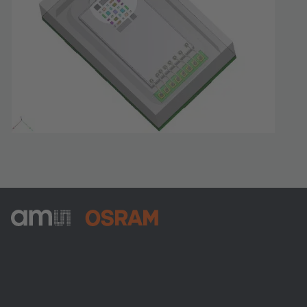
ams-OSRAM AG
Tobelbader Straße 30
8141 Premstaetten
Austria