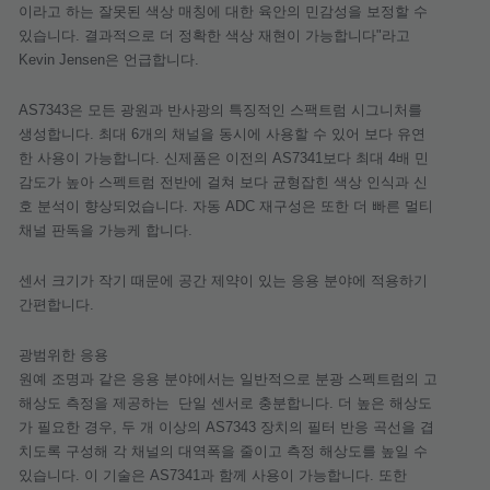
이라고
하는
잘못된
색상
매칭에
대한
육안의
민감성을
보정할
수
있습니다
.
결과적으로
더
정확한
색상
재현이
가능합니다
"
라고
Kevin Jensen
은
언급합니다
.
AS7343
은
모든
광원과
반사광의
특징적인
스팩트럼
시그니처를
생성합니다
.
최대
6
개의
채널을
동시에
사용할
수
있어
보다
유연
한
사용이
가능합니다
.
신제품은
이전의
AS7341
보다
최대
4
배
민
감도가
높아
스펙트럼
전반에
걸쳐
보다
균형잡힌
색상
인식과
신
호
분석이
향상되었습니다
.
자동
ADC
재구성은
또한
더
빠른
멀티
채널
판독을
가능케
합니다
.
센서
크기가
작기
때문에
공간
제약이
있는
응용
분야에
적용하기
간편합니다
.
광범위한
응용
원예
조명과
같은
응용
분야에서는
일반적으로
분광
스펙트럼의
고
해상도
측정을
제공하는
단일
센서로
충분합니다
.
더
높은
해상도
가
필요한
경우
,
두
개
이상의
AS7343
장치의
필터
반응
곡선을
겹
치도록
구성해
각
채널의
대역폭을
줄이고
측정
해상도를
높일
수
있습니다
.
이
기술은
AS7341
과
함께
사용이
가능합니다
.
또한