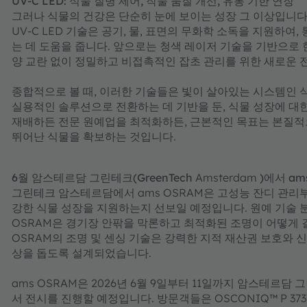
UV-C LED: 식물 질병 제어, 작물 품질 개선, 유통 기한 연장
그러나 식물의 건강은 단순히 눈에 보이는 성장 그 이상입니다.
UV-C LED 기술은 공기, 물, 표면의 무화학 소독을 지원하
는 데 도움을 줍니다. 앞으로는 청색 레이저 기술을 기반으로 
양 교란 없이 정밀하고 비접촉적인 잡초 관리를 위한 새로운 
종합적으로 볼 때, 이러한 기술들은 빛이 살아있는 시스템인 
실용적인 솔루션으로 전환하는 데 기반을 둔, 식물 성장에 대
재배하든 전문 원예업을 최적화하든, 근본적인 목표는 본질적
뛰어난 식물을 확보하는 것입니다.
6월
암스테르담 그린테크(GreenTech
Amsterdam
)에서 a
그린테크 암스테르담에서 ams OSRAM은 고성능 잔디 관리
강한 식물 성장을 지원하는지 선보일 예정입니다. 원예 기술 
OSRAM은 경기장 안팎을 막론하고 최적화된 조명이 어떻게 
OSRAM의 조명 및 센싱 기술은 강력한 지적 재산권 보호와 
상을 돕도록 설계되었습니다.
ams OSRAM은 2026년 6월 9일부터 11일까지 암스테르담 그린테
서 전시를 진행할 예정입니다. 방문객들은 OSCONIQ™ P 3737