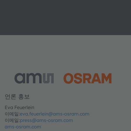
언론 홍보
Eva Feuerlein
이메일:
eva.feuerlein@ams-osram.com
이메일:
press@ams-osram.com
ams-osram.com