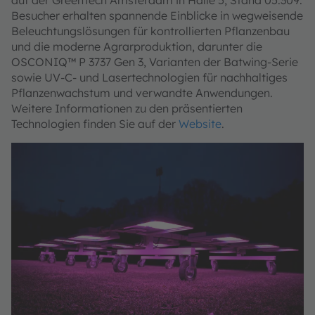
auf der GreenTech Amsterdam in Halle 5, Stand 05.309.
Besucher erhalten spannende Einblicke in wegweisende
Beleuchtungslösungen für kontrollierten Pflanzenbau
und die moderne Agrarproduktion, darunter die
OSCONIQ™ P 3737 Gen 3, Varianten der Batwing-Serie
sowie UV-C- und Lasertechnologien für nachhaltiges
Pflanzenwachstum und verwandte Anwendungen.
Weitere Informationen zu den präsentierten
Technologien finden Sie auf der
Website
.