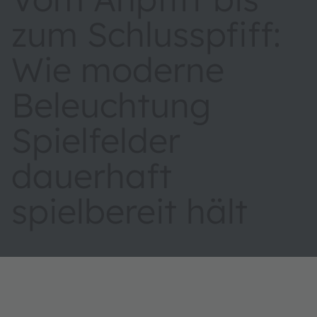
zum Schlusspfiff:
Wie moderne
Beleuchtung
Spielfelder
dauerhaft
spielbereit hält