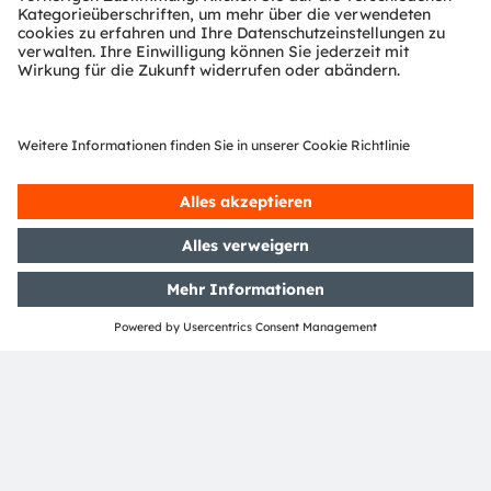
Bild der Anwendung:
Bildrechte: ams OSRAM
Über ams OSRAM
Die ams OSRAM Gruppe (SIX: AMS) ist ein weltweit
führender Anbieter von innovativen Licht- und
Sensorlösungen. Als Spezialist für Digital Photonics
verbinden wir Ingenieurskunst mit modernster globaler
Fertigung, um unseren Kunden das breiteste Portfolio
an digitalen Licht- und Sensortechnologien zu bieten.
„Sense the power of light“ – unser Erfolg basiert von