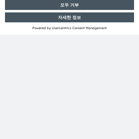
위치
부스 05.309,
RAI Amsterdam
Europaplein 24
1078 GZ 암스테르담, 네덜란드
자세히 알아보기