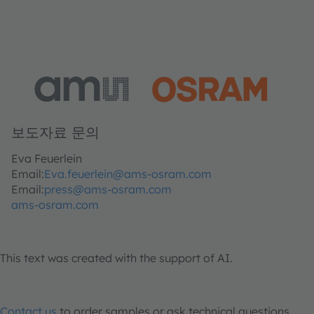
보도자료 문의
Eva Feuerlein
Email:
Eva.feuerlein@ams-osram.com
Email:
press@ams-osram.com
ams-osram.com
This text was created with the support of AI.
Contact us
to order samples or ask technical questions