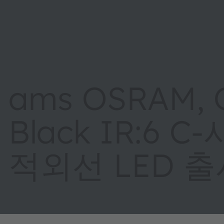
ams OSRAM,
Black IR:6
적외선 LED 