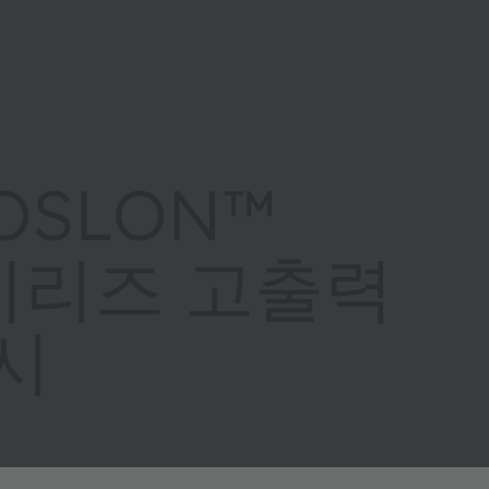
 OSLON™
 C-시리즈 고출력
출시