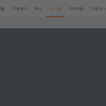
제품
적용분야
혁신
뉴스룸
인재채용
지원 & 