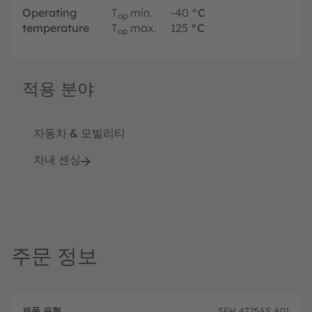
Operating
T
min.
-40
°C
op
temperature
T
max.
125
°C
op
적용 분야
자동차 & 모빌리티
차내 센싱
주문 정보
제
주
품
설
문
SFH 4725AS A01