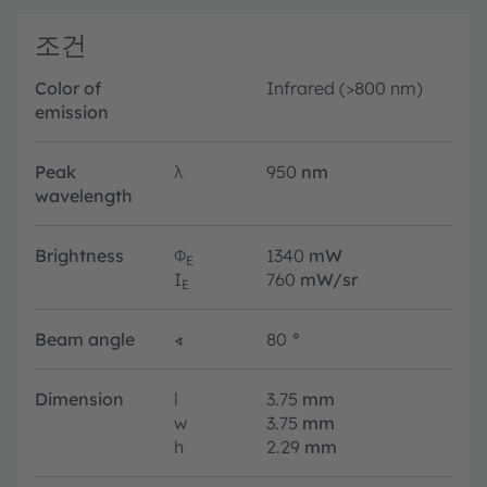
조건
Color of
Infrared (>800 nm)
emission
Peak
λ
950
nm
wavelength
Brightness
Φ
1340
mW
E
I
760
mW/sr
E
Beam angle
∢
80
°
Dimension
l
3.75
mm
w
3.75
mm
h
2.29
mm