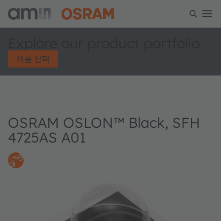
Explore our product portfolio
제품 선택
OSRAM OSLON™ Black, SFH
4725AS A01