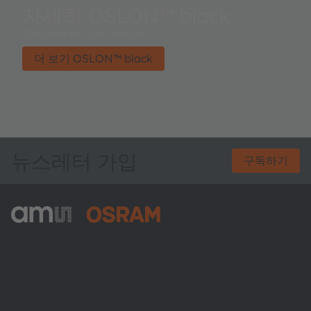
자세히 OSLON™ black
The Best of Two Worlds.
더 보기 OSLON™ black
뉴스레터 가입
구독하기
ams-OSRAM AG
Tobelbader Straße 30
8141 Premstaetten
Austria