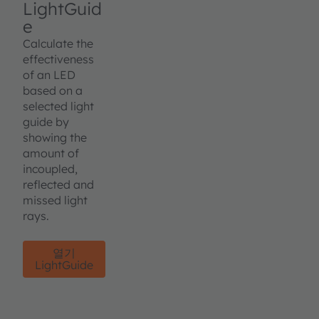
LightGuid
e
Calculate the
effectiveness
of an LED
based on a
selected light
guide by
showing the
amount of
incoupled,
reflected and
missed light
rays.
열기
LightGuide