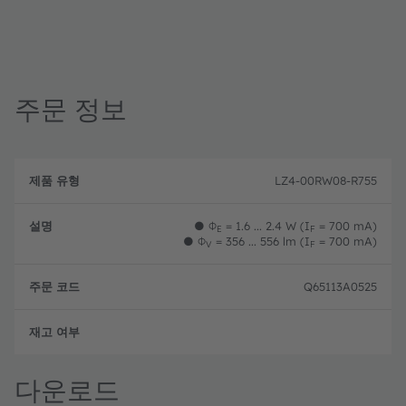
주문 정보
제
주
품
설
문
LZ4-00RW08-R755
유
명
코
형
드
●
Φ
= 1.6 ... 2.4 W (I
= 700 mA)
E
F
●
Φ
= 356 ... 556 lm (I
= 700 mA)
V
F
Q65113A0525
완전
다운로드