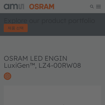
Explore our product portfolio
제품 선택
OSRAM LED ENGIN
LuxiGen™, LZ4-00RW08