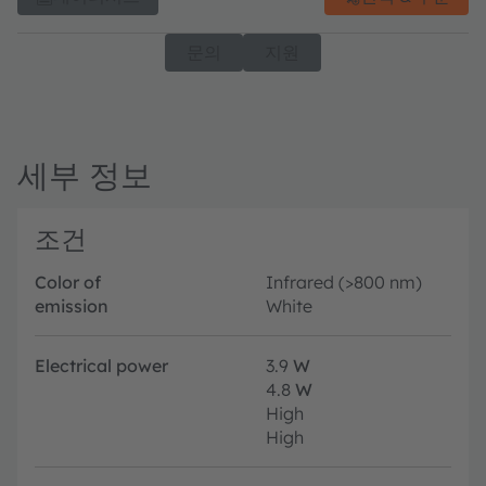
문의
지원
세부 정보
조건
Color of
Infrared (>800 nm)
emission
White
Electrical power
3.9
W
4.8
W
High
High