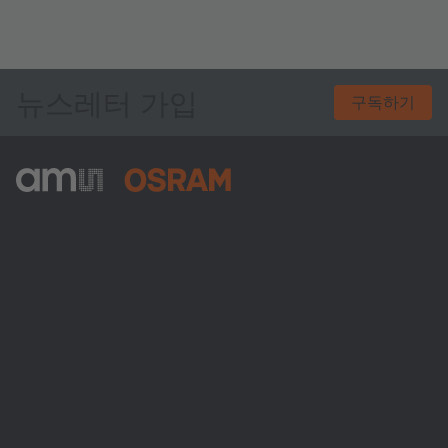
뉴스레터 가입
구독하기
ams-OSRAM AG
Tobelbader Straße 30
8141 Premstaetten
Austria
전화:
+43 3136 500-0
ams OSRAM 소개
뉴스룸