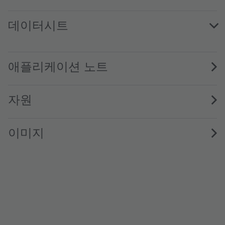
데이터시트
LZ4-00RW08 · Datasheet · PDF · en_US
애플리케이션 노트
자원
이미지