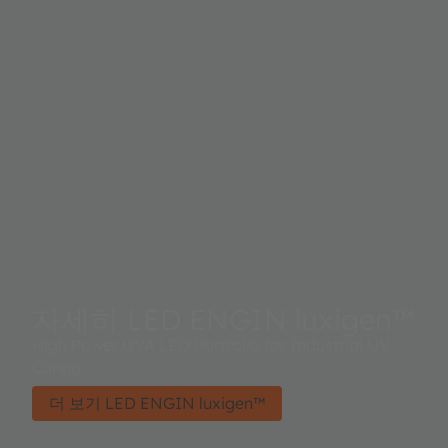
자세히 LED ENGIN luxigen™
High Power UVA LED Portfolio for Industrial UV
Curing
더 보기 LED ENGIN luxigen™