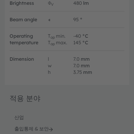
Brightness
Φ
480
lm
V
Beam angle
∢
95
°
Operating
T
min.
-40
°C
op
temperature
T
max.
145
°C
op
Dimension
l
7.0
mm
w
7.0
mm
h
3.75
mm
적용 분야
산업
출입통제 & 보안