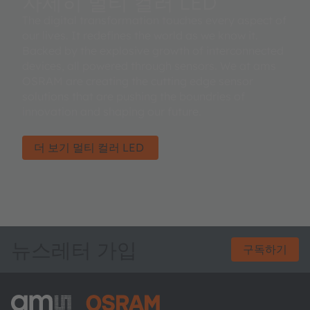
자세히 멀티 컬러 LED
The digital transformation touches every aspect of
our lives. It redefines the world as we know it.
Backed by the explosive growth of interconnected
devices, all powered through sensors. We at ams
OSRAM are creating the cutting edge sensor
solutions that are pushing the boundries of
innovation and shaping our future.
더 보기 멀티 컬러 LED
뉴스레터 가입
구독하기