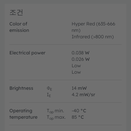
조건
Color of
Hyper Red (635-666
emission
nm)
Infrared (>800 nm)
Electrical power
0.038
W
0.026
W
Low
Low
Brightness
Φ
14
mW
E
I
4.2
mW/sr
E
Operating
T
min.
-40
°C
op
temperature
T
max.
85
°C
op