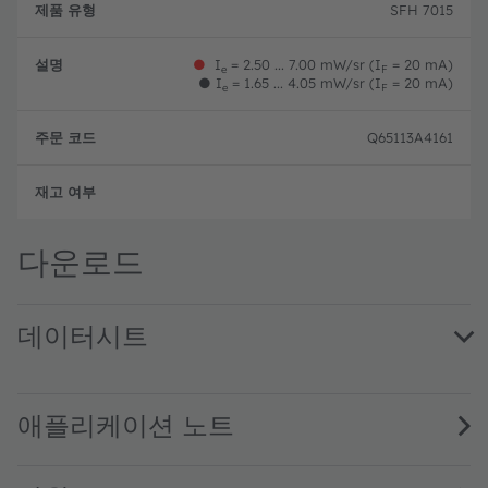
품
설
문
SFH 7015
유
명
코
형
드
●
I
= 2.50 ... 7.00 mW/sr (I
= 20 mA)
e
F
●
I
= 1.65 ... 4.05 mW/sr (I
= 20 mA)
e
F
Q65113A4161
완전
다운로드
데이터시트
SFH 7015 · Datasheet · PDF · en_US
애플리케이션 노트