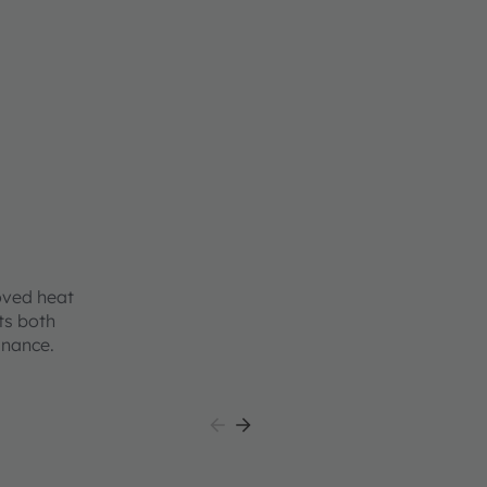
oved heat
ts both
inance.