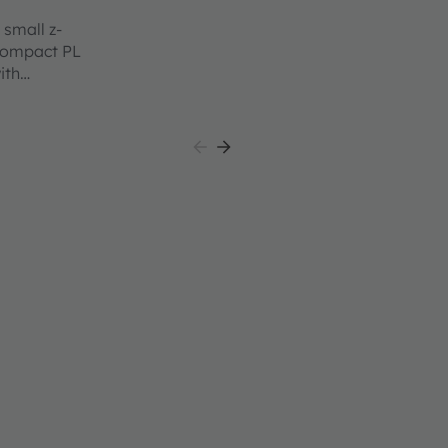
 small z-
 Compact PL
ith