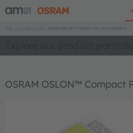
제품
LED
화이트 LED
OSRAM OSLON™ COMPACT PL, KW CWLPM3.TK
Explore our product portfoli
OSRAM OSLON™ Compact P