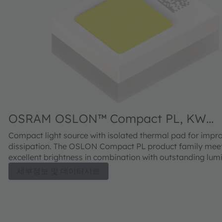
OSRAM OSLON™ Compact PL, KW
CELNM4.TK
Compact light source with isolated thermal pad for impr
dissipation. The OSLON Compact PL product family mee
excellent brightness in combination with outstanding lum
세부정보 및 데이터시트