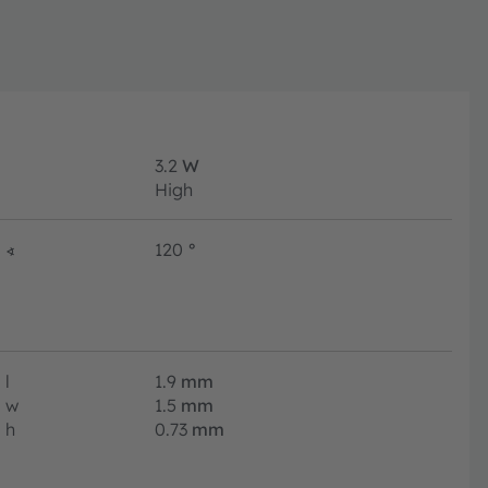
3.2
W
High
∢
120
°
l
1.9
mm
w
1.5
mm
h
0.73
mm