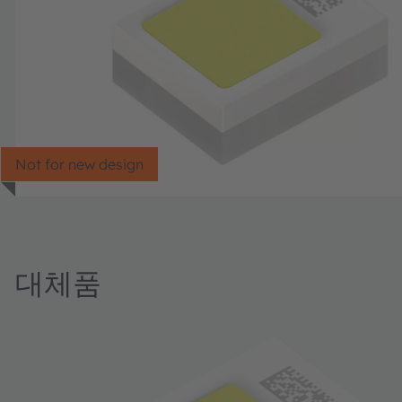
Not for new design
대체품