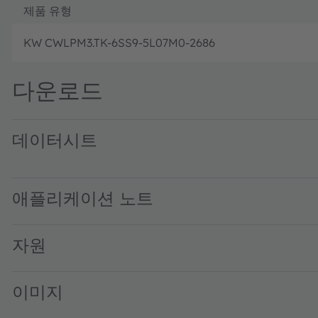
제품 유형
KW CWLPM3.TK-6SS9-5L07M0-2686
다운로드
데이터시트
KW CWLPM3.TK · Datasheet · PDF · en_US
애플리케이션 노트
자원
이미지