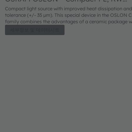
CWLPM3.T1
Compact light source with improved heat dissipation and
tolerance (+/- 35 µm). This special device in the OSLON
family combines the advantages of a ceramic package w
outstanding efficiency.
세부정보 및 데이터시트