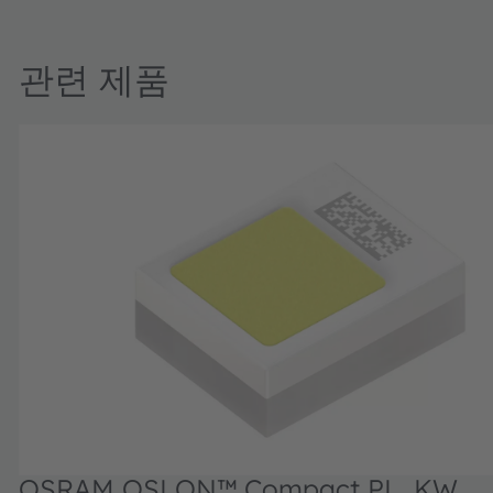
관련 제품
OSRAM OSLON™ Compact PL, KW