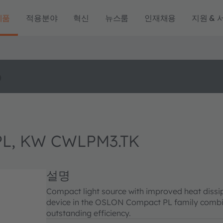
제품
적용분야
혁신
뉴스룸
인재채용
지원 & 
o
L, KW CWLPM3.TK
설명
Compact light source with improved heat dissip
device in the OSLON Compact PL family combi
outstanding efficiency.