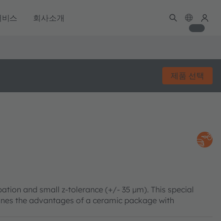
서비스
회사소개
제품 선택
ation and small z-tolerance (+/- 35 µm). This special
nes the advantages of a ceramic package with