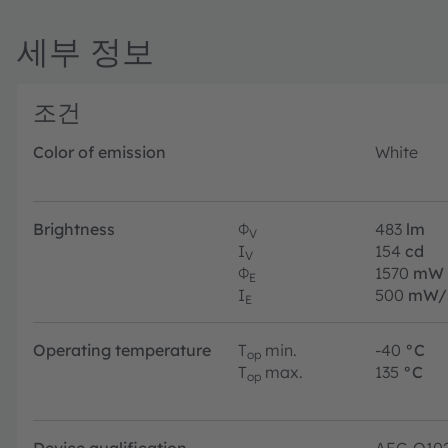
세부 정보
조건
Color of emission
White
Brightness
Φ
483
lm
V
I
154
cd
V
Φ
1570
mW
E
I
500
mW/
E
Operating temperature
T
min.
-40
°C
op
T
max.
135
°C
op
Device qualification
AEC-Q10