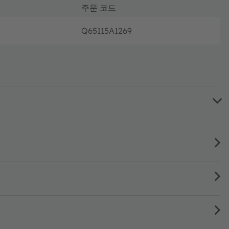
주문 코드
Q65115A1269
새로운 