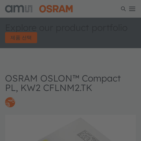
Explore our product portfolio
제품 선택
OSRAM OSLON™ Compact
PL, KW2 CFLNM2.TK