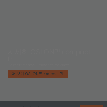
자세히 OSLON™ compact
PL
Best efficiency-luminance balance
더 보기 OSLON™ compact PL