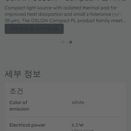
CFLNM3.TK
Compact light source with isolated thermal pad for
improved heat dissipation and small z-tolerance (+/-
35 µm). The OSLON Compact PL product family meets
both excellent brightness in combination with
세부정보 및 데이터시트
outstanding luminance.
세부 정보
조건
Color of
White
emission
Electrical power
6.3
W