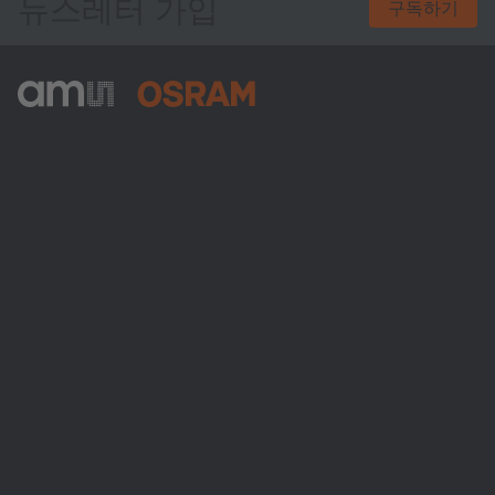
뉴스레터 가입
구독하기
ams-OSRAM AG
Tobelbader Straße 30
8141 Premstaetten
Austria
전화:
+43 3136 500-0
ams OSRAM 소개
뉴스룸
투자자
지속 가능성
위치 & 분포