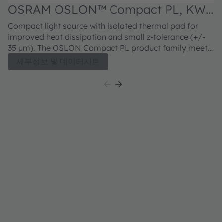
OSRAM OSLON™ Compact PL, KW2
CFLNM3.TK
Compact light source with isolated thermal pad for
improved heat dissipation and small z-tolerance (+/-
35 µm). The OSLON Compact PL product family meets
both excellent brightness in combination with
세부정보 및 데이터시트
outstanding luminance.