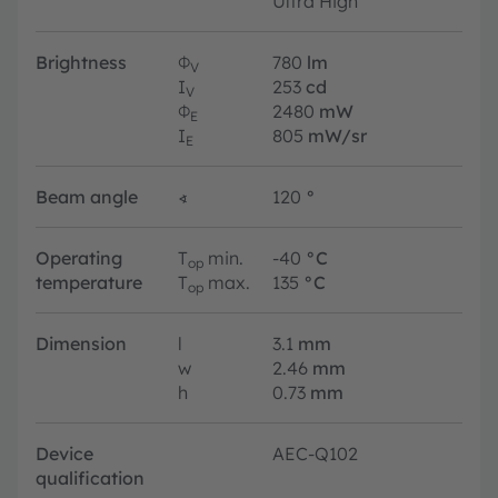
Ultra High
Brightness
Φ
780
lm
V
I
253
cd
V
Φ
2480
mW
E
I
805
mW/sr
E
Beam angle
∢
120
°
Operating
T
min.
-40
°C
op
temperature
T
max.
135
°C
op
Dimension
l
3.1
mm
w
2.46
mm
h
0.73
mm
Device
AEC-Q102
qualification