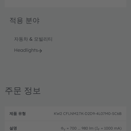
적용 분야
자동차 & 모빌리티
Headlights
주문 정보
제
주
품
설
문
KW2 CFLNM2.TK-D2D9-4L07M0-SC6B
유
명
코
형
드
Φ
= 700 ... 980 lm (I
= 1000 mA)
V
F