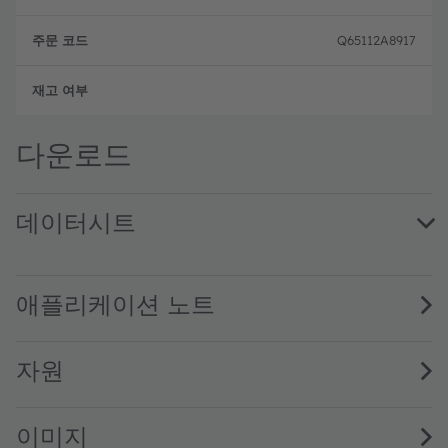
Q65112A8917
새로
다운로드
데이터시트
KW2 CFLNM2.TK · Datasheet · PDF · en_US
애플리케이션 노트
자원
이미지