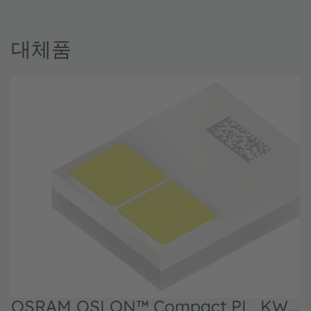
대체품
OSRAM OSLON™ Compact PL, KW2