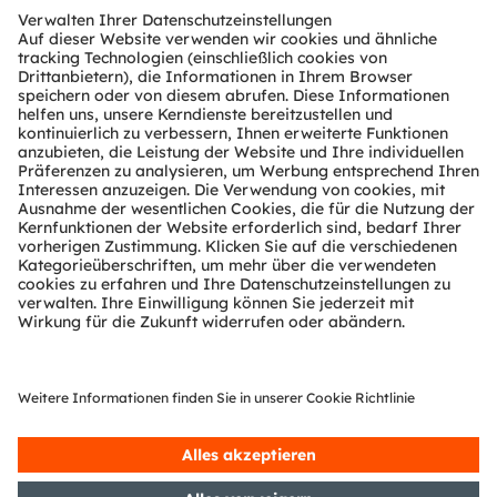
ca. 40 % erhöhen kann. Der Demonstrator von ams
OSRAM zeigt auf der Messe eindrucksvoll die
überlegene Stabilität im Vergleich zu herkömmlicher
Technologie.
AS8579 – Der fortschrittliche kapazitiver
Sensor von ams OSRAM
Die Zukunft gehört autonom fahrenden Fahrzeugen,
die mit mehreren Fahrersicherheitsfunktionen
ausgestattet sein müssen. Eine typische Anwendung
sind kapazitive Sensoren, die beim autonomen Fahren
erkennen, ob sich die Hände des Fahrers am Lenkrad
befinden. Der kapazitive Sensor AS8579 von ams
OSRAM basiert auf einer neuartigen kapazitiven
Messtechnologie, die eine Auflösung der resistiven und
kapazitiven Anteile (Betrag/Teil/Verhältnis) der über
das Sensorelement gemessenen Impedanz ermöglicht.
Selbst beim Tragen von Handschuhen oder unter
feuchten Bedingungen erkennt diese innovative