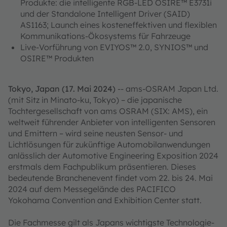
Produkte: die intelligente RGB-LED OSIRE™ E3731i
und der Standalone Intelligent Driver (SAID)
AS1163; Launch eines kosteneffektiven und flexiblen
Kommunikations-Ökosystems für Fahrzeuge
Live-Vorführung von EVIYOS™ 2.0, SYNIOS™ und
OSIRE™ Produkten
Tokyo, Japan (17. Mai 2024)
-- ams-OSRAM Japan Ltd.
(mit Sitz in Minato-ku, Tokyo) – die japanische
Tochtergesellschaft von ams OSRAM (SIX: AMS), ein
weltweit führender Anbieter von intelligenten Sensoren
und Emittern – wird seine neusten Sensor- und
Lichtlösungen für zukünftige Automobilanwendungen
anlässlich der Automotive Engineering Exposition 2024
erstmals dem Fachpublikum präsentieren. Dieses
bedeutende Branchenevent findet vom 22. bis 24. Mai
2024 auf dem Messegelände des PACIFICO
Yokohama Convention and Exhibition Center statt.
Die Fachmesse gilt als Japans wichtigste Technologie-