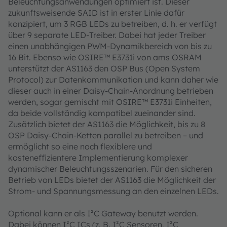
Beleuchtungsanwendungen optimiert ist. Dieser
zukunftsweisende SAID ist in erster Linie dafür
konzipiert, um 3 RGB LEDs zu betreiben, d. h. er verfügt
über 9 separate LED-Treiber. Dabei hat jeder Treiber
einen unabhängigen PWM-Dynamikbereich von bis zu
16 Bit. Ebenso wie OSIRE™ E3731i von ams OSRAM
unterstützt der AS1163 den OSP Bus (Open System
Protocol) zur Datenkommunikation und kann daher wie
dieser auch in einer Daisy-Chain-Anordnung betrieben
werden, sogar gemischt mit OSIRE™ E3731i Einheiten,
da beide vollständig kompatibel zueinander sind.
Zusätzlich bietet der AS1163 die Möglichkeit, bis zu 8
OSP Daisy-Chain-Ketten parallel zu betreiben – und
ermöglicht so eine noch flexiblere und
kosteneffizientere Implementierung komplexer
dynamischer Beleuchtungsszenarien. Für den sicheren
Betrieb von LEDs bietet der AS1163 die Möglichkeit der
Strom- und Spannungsmessung an den einzelnen LEDs.
Optional kann er als I²C Gateway benutzt werden.
Dabei können I²C ICs (z. B. I²C Sensoren, I²C