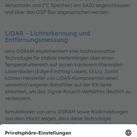
Aktuatoren und I²C Speicher) am SAID angeschlossen
und über den OSP Bus angesprochen werden.
LiDAR – Lichterkennung und
Entfernungsmessung
ams OSRAM implementiert eine hochinnovative
Technologie für stabile Wellenlängen über einen
Temperaturbereich auf seinen kantenemittierenden
Laserdioden (Edge-Emitting Lasers, EELs). Somit
können Hersteller von LiDAR-Komponenten einen
wesentlich engeren Bandfilter auf der RX-Seite
einsetzen, um das Signal-Rausch-Verhältnis deutlich zu
verbessern.
Simulationen von ams OSRAM sowie Rückmeldungen
aus dem Markt zeigen, dass diese Technologie
aufgrund des höheren Signal-Rausch-Verhältnisses
(Signal-to-Noise Ratio, SNR) die Reichweite um bis zu