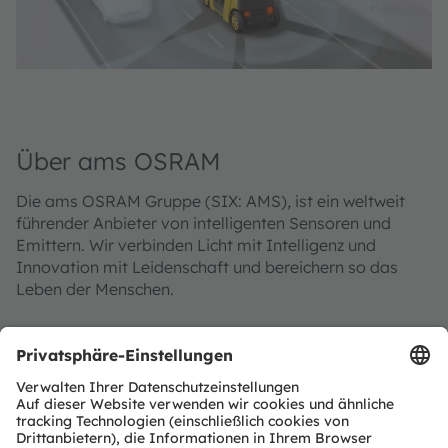
Über ams OSRAM
Die ams OSRAM Gruppe (SIX: AMS), ist ein weltweit
führender Anbieter von intelligenten Sensoren und
Emittern. Wir verbinden Licht mit Intelligenz und
Innovation mit Leidenschaft und bereichern so das
Leben der Menschen.
Mit einer gemeinsam mehr als 110 Jahren
zurückreichenden Geschichte definiert sich unser
Unternehmen im Kern durch Vorstellungskraft, tiefes
technisches Know-how sowie die Fähigkeit, Sensor- und
Lichttechnologien im globalen industriellen Maßstab zu
fertigen. Wir entwickeln begeisternde Innovationen, die