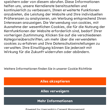
es unseren Kunden in den Märkten Automobil,
Industrie, Gesundheit und Consumer ermöglichen, ihren
Wettbewerbsvorsprung zu behaupten. Zugleich treiben
wir damit Innovationen voran, die unsere
Lebensqualität hinsichtlich Gesundheit, Sicherheit und
Komfort nachhaltig erhöhen und dabei die
Auswirkungen auf die Umwelt reduzieren.
Unsere rund 20.000 Mitarbeiter weltweit sorgen mit
Innovationen in den Bereichen Sensorik, Beleuchtung
und Visualisierung für sichereres Fahren, effektivere
medizinische Diagnosen und mehr Komfort im
Kommunikationsalltag. Unsere Arbeit lässt
Technologien für bahnbrechende Anwendungen
Wirklichkeit werden, was sich in über 15.000 erteilten
und angemeldeten Patenten widerspiegelt. Mit
Hauptsitz in Premstätten/Graz (Österreich) und einem
Co-Hauptsitz in München (Deutschland) erzielte die
ams OSRAM Gruppe im Jahr 2023 einen Umsatz von
EUR 3,6 Mrd. und ist als ams-OSRAM AG an der SIX