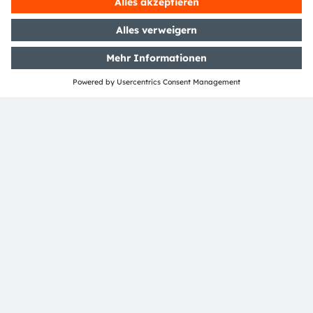
ams OSRAM social media:
>Twitter
>LinkedIn
>Facebook
>YouTube
Media Relations
Eva Feuerlein
Phone:
+49 (151) 16255472
Email:
eva.feuerlein@ams-osram.com
ams-osram.com