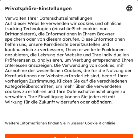
Kommunikationsalltag. Unsere Arbeit lässt
Technologien für bahnbrechende Anwendungen
Wirklichkeit werden, was sich in über 15.000 erteilten
und angemeldeten Patenten widerspiegelt. Mit
Hauptsitz in Premstätten/Graz (Österreich) und einem
Co-Hauptsitz in München (Deutschland) erzielte die
ams OSRAM Gruppe im Jahr 2022 einen Umsatz von
über EUR 4,8 Mrd. und ist als ams-OSRAM AG an der
SIX Swiss Exchange notiert (ISIN: AT0000A18XM4).
Mehr über uns erfahren Sie auf
https://ams-
osram.com
ams ist eine eingetragene Handelsmarke der ams-
OSRAM AG. Zusätzlich sind viele unserer Produkte und
Dienstleistungen angemeldete oder eingetragene
Handelsmarken der ams OSRAM Gruppe. Alle übrigen
hier genannten Namen von Unternehmen oder
Produkten können Handelsmarken oder eingetragene
Handelsmarken ihrer jeweiligen Inhaber sein.