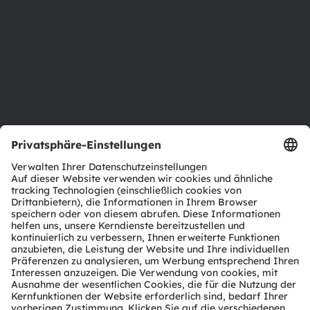
Nachhaltigkeit
Standorte & Distribution
Karriere
Barrierefreiheit
Support
Produkt Selektor
Download Center
Tools
Kundenanfragen
Technischer Support
Partner Netzwerk
Whistleblowing