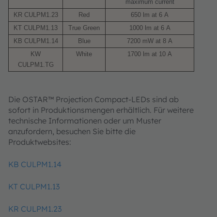
maximum current
KR CULPM1.23
Red
650 lm at 6 A
KT CULPM1.13
True Green
1000 lm at 6 A
KB CULPM1.14
Blue
7200 mW at 8 A
KW
White
1700 lm at 10 A
CULPM1.TG
Die OSTAR™ Projection Compact-LEDs sind ab
sofort in Produktionsmengen erhältlich. Für weitere
technische Informationen oder um Muster
anzufordern, besuchen Sie bitte die
Produktwebsites:
KB CULPM1.14
KT CULPM1.13
KR CULPM1.23