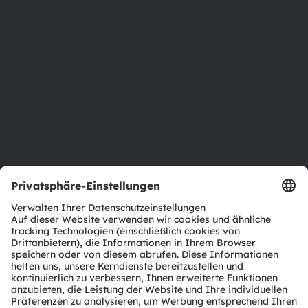
Newsroom
Investor Relations
Nachhaltigkeit
Standorte & Distribution
Karriere
Barrierefreiheit
Support
Produkt Selektor
Download Center
Tools
Kundenanfragen
Technischer Support
Partner Netzwerk
Whistleblowing