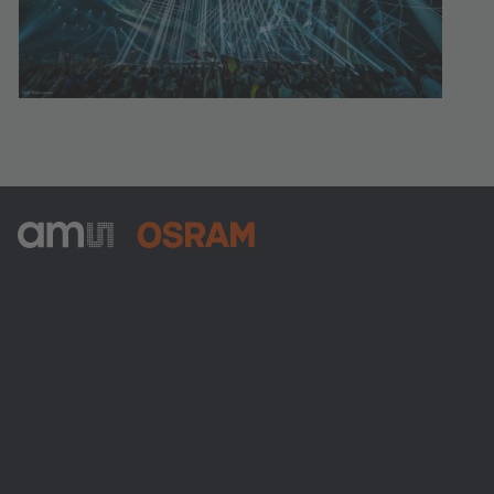
ams-OSRAM AG
Tobelbader Straße 30
8141 Premstaetten
Austria
Phone:
+43 3136 500-0
Über ams OSRAM