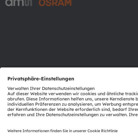
ams-OSRAM AG
Tobelbader Straße 30
8141 Premstaetten
Austria
Phone:
+43 3136 500-0
© 2026 ams-OSRAM AG. All rights reserved.