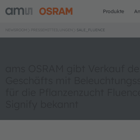
Produkte
A
NEWSROOM
PRESSEMITTEILUNGEN
SALE_FLUENCE
ams OSRAM gibt Verkauf de
Geschäfts mit Beleuchtung
für die Pflanzenzucht Fluenc
Signify bekannt