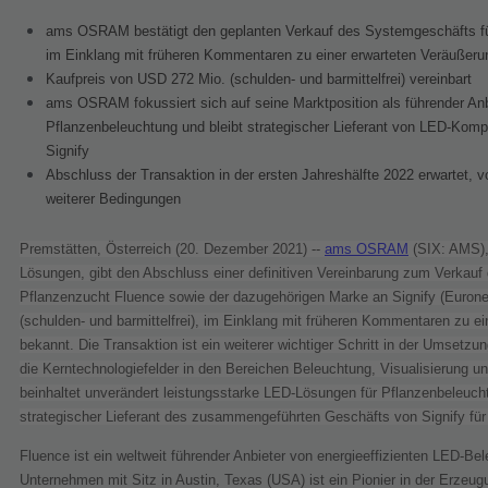
ams OSRAM bestätigt den geplanten Verkauf des Systemgeschäfts für
im Einklang mit früheren Kommentaren zu einer erwarteten Veräußer
Kaufpreis von USD 272 Mio. (schulden- und barmittelfrei) vereinbart
ams OSRAM fokussiert sich auf seine Marktposition als führender Anb
Pflanzenbeleuchtung und bleibt strategischer Lieferant von LED-Ko
Signify
Abschluss der Transaktion in der ersten Jahreshälfte 2022 erwartet, vo
weiterer Bedingungen
Premstätten, Österreich (20. Dezember 2021) --
ams OSRAM
(SIX: AMS), 
Lösungen, gibt den Abschluss einer definitiven Vereinbarung zum Verkau
Pflanzenzucht Fluence sowie der dazugehörigen Marke an Signify (
Eurone
(schulden- und barmittelfrei), im Einklang mit früheren Kommentaren zu 
bekannt. Die Transaktion ist ein weiterer wichtiger Schritt in der Umset
die Kerntechnologiefelder in den Bereichen Beleuchtung, Visualisierung u
beinhaltet unverändert leistungsstarke LED-Lösungen für Pflanzenbeleu
strategischer Lieferant des zusammengeführten Geschäfts von Signify f
Fluence ist ein weltweit führender Anbieter von energieeffizienten LED-B
Unternehmen mit Sitz in Austin, Texas (USA) ist ein Pionier in der Erze