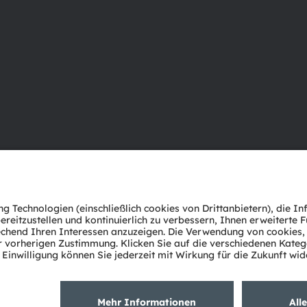
Über ams OSRAM
Support
Newsroom
Produkt Sele
Investor Relations
Download Ce
Nachhaltigkeit
Tools
Standorte & Distribution
Kundenanfr
Karriere
Technischer 
Barrierefreiheit
Partner Net
Whistleblowi
Datenschutzerklärung
Nutzungsbedingungen
Terms of 
Cookie Policy
AI Policy
粤ICP备10066670号