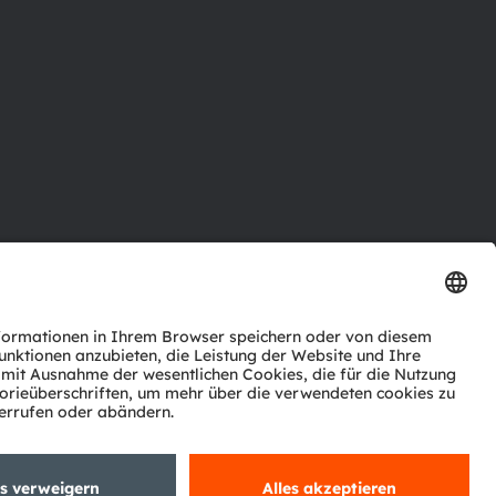
ktor
nter
agen
Support
zwerk
ng
Trade
Impressum