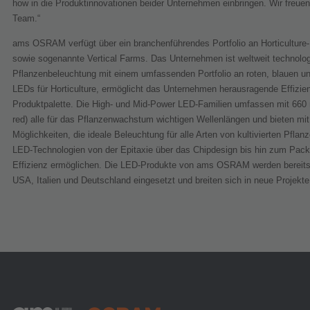
how in die Produktinnovationen beider Unternehmen einbringen. Wir freu
Team.“
ams OSRAM verfügt über ein branchenführendes Portfolio an Horticulture-L
sowie sogenannte Vertical Farms. Das Unternehmen ist weltweit technolog
Pflanzenbeleuchtung mit einem umfassenden Portfolio an roten, blauen un
LEDs für Horticulture, ermöglicht das Unternehmen herausragende Effizi
Produktpalette. Die High- und Mid-Power LED-Familien umfassen mit 660 
red) alle für das Pflanzenwachstum wichtigen Wellenlängen und bieten mi
Möglichkeiten, die ideale Beleuchtung für alle Arten von kultivierten Pflan
LED-Technologien von der Epitaxie über das Chipdesign bis hin zum Packa
Effizienz ermöglichen. Die LED-Produkte von ams OSRAM werden bereits
USA, Italien und Deutschland eingesetzt und breiten sich in neue Projekt