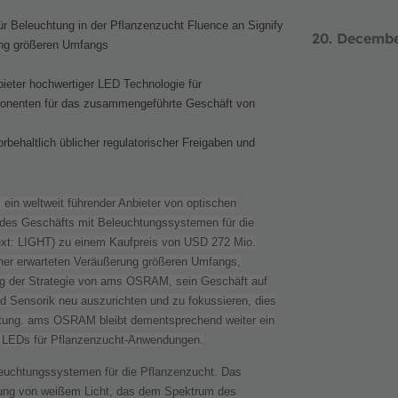
 Beleuchtung in der Pflanzenzucht Fluence an Signify
20. Decemb
ung größeren Umfangs
ieter hochwertiger LED Technologie für
mponenten für das zusammengeführte Geschäft von
rbehaltlich üblicher regulatorischer Freigaben und
ein weltweit führender Anbieter von optischen
f des Geschäfts mit Beleuchtungssystemen für die
xt
: LIGHT) zu einem Kaufpreis von USD 272 Mio.
einer erwarteten Veräußerung größeren Umfangs,
zung der Strategie von ams OSRAM, sein Geschäft auf
nd Sensorik neu auszurichten und zu fokussieren, dies
chtung. ams OSRAM bleibt dementsprechend weiter ein
ür LEDs für Pflanzenzucht-Anwendungen.
eleuchtungssystemen für die Pflanzenzucht. Das
ugung von weißem Licht, das dem Spektrum des