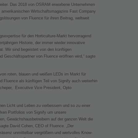
arbeiter. Das 2018 von OSRAM erworbene Unternehmen
 des amerikanischen Wirtschaftsmagazins Fast Company
lösungen von Fluence für ihren Beitrag, weltweit
sexpertise für den Horticulture-Markt hervorragend
rtjährigen Historie, der immer wieder innovative
t. Wir sind begeistert von den künftigen
d Geschäftspartner von Fluence eröffnen wird,“ sagte
 von roten, blauen und weißen LEDs im Markt für
 Fluence als künftigen Teil von Signify auch weiterhin
 Scheper, Executive Vice President, Opto
chen Licht und Leben zu verbessern und so zu einer
ken Portfolios von Signify um unsere
n, Gewächshausbetreibern auf der ganzen Welt die
 sagte David Cohen, CEO of Fluence. „Der
senz unmittelbar vergrößern und wertvolles Know-