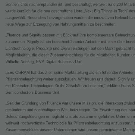
Sonnenlichts nachempfunden ist, und beschäftigt weltweit rund 200 Mit
wurde kürzlich für die neu geschaffene Liste „Next Big Things in Tech“
ausgewählt. Besonders hervorgehoben wurden die innovativen Beleuchtungs
neue Wege zur Erzeugung von Nahrungsmitteln zu beschreiten.
„Fluence und Signify passen mit Blick auf ihre komplementäre Beleuchtung
zusammen. Signify ist ein branchenführender Anbieter mit einer über hunde
Lichttechnologie, Produkte und Dienstleistungen auf den Markt gebracht ha
Möglichkeiten, die dieser Zusammenschluss für die Mitarbeiter, Kunden un
Wilhelm Nehring, EVP Digital Business Unit.
„ams OSRAM hat das Ziel, seine Marktstellung als ein führender Anbieter
Pflanzenbeleuchtung weiter auszubauen. Wir freuen uns darauf, Signify und
mit führenden Technologien für ihr Geschäft zu beliefern,“ erklärte Frans
Semiconductors Business Unit.
„Seit der Gründung von Fluence war unsere Mission, die Interaktion zwis
gesünderen und nachhaltigeren Welt beizutragen. Die Erweiterung des star
Beleuchtungslösungen ermöglicht uns als zusammengeführtes Unternehme
weltweit hochwertigste Technologie für Pflanzenbeleuchtung anzubieten,“
Zusammenschluss unserer Unternehmen wird unsere gemeinsame Marktprä