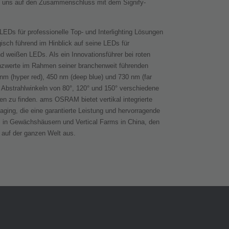
en uns auf den Zusammenschluss mit dem Signify-
EDs für professionelle Top- und Interlighting Lösungen
isch führend im Hinblick auf seine LEDs für
d weißen LEDs. Als ein Innovationsführer bei roten
enzwerte im Rahmen seiner branchenweit führenden
nm (hyper red), 450 nm (deep blue) und 730 nm (far
t Abstrahlwinkeln von 80°, 120° und 150° verschiedene
zen zu finden. ams OSRAM bietet vertikal integrierte
ging, die eine garantierte Leistung und hervorragende
 in Gewächshäusern und Vertical Farms in China, den
e auf der ganzen Welt aus.