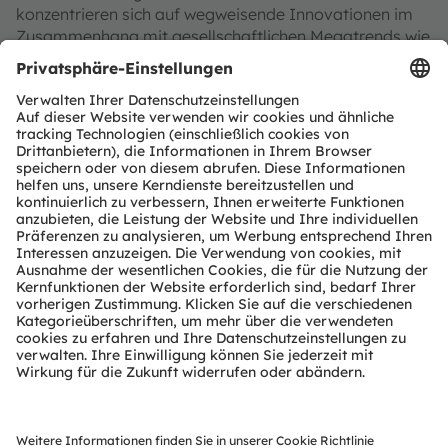
konzentrieren sich auf wegweisende Innovationen im
Zusammenhang mit gesellschaftlichen Megatrends wie
Digitalisierung, Smart Living und Nachhaltigkeit. Das
spiegelt sich in über 13.000 erteilten und angemeldeten
Patenten wider.
Die Gruppe mit Hauptsitz in Premstätten/Graz
(Österreich) und einem Co-Hauptsitz in München
(Deutschland) erzielte 2024 einen Umsatz von 3,4
Milliarden Euro und ist als ams-OSRAM AG an der SIX
Swiss Exchange notiert (ISIN: AT0000A3EPA4).
Mehr über uns erfahren Sie auf
https://ams-
osram.com
ams und OSRAM sind eingetragene Handelsmarken
der ams OSRAM Gruppe. Zusätzlich sind viele unserer
Produkte und Dienstleistungen angemeldete oder
eingetragene Handelsmarken der ams OSRAM Gruppe.
Alle übrigen hier genannten Namen von Unternehmen
oder Produkten können Handelsmarken oder