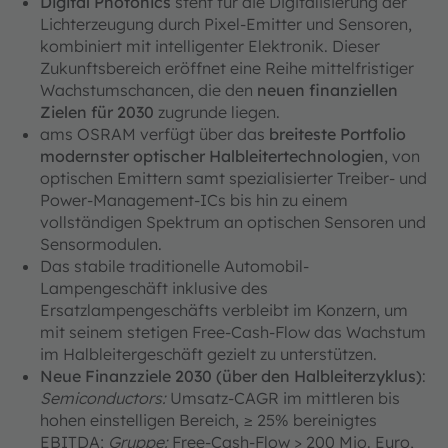
Digital Photonics
steht für die Digitalisierung der
Lichterzeugung durch Pixel-Emitter und Sensoren,
kombiniert mit intelligenter Elektronik. Dieser
Zukunftsbereich eröffnet eine Reihe mittelfristiger
Wachstumschancen, die den
neuen finanziellen
Zielen für 2030
zugrunde liegen.
ams OSRAM verfügt über das
breiteste Portfolio
modernster optischer Halbleitertechnologien
, von
optischen Emittern samt spezialisierter Treiber- und
Power‑Management‑ICs bis hin zu einem
vollständigen Spektrum an optischen Sensoren und
Sensormodulen.
Das stabile traditionelle Automobil-
Lampengeschäft inklusive des
Ersatzlampengeschäfts verbleibt im Konzern, um
mit seinem stetigen Free-Cash-Flow das Wachstum
im Halbleitergeschäft gezielt zu unterstützen.
Neue Finanzziele 2030 (über den Halbleiterzyklus)
:
Semiconductors:
Umsatz-CAGR im mittleren bis
hohen einstelligen Bereich, ≥ 25% bereinigtes
EBITDA;
Gruppe:
Free-Cash-Flow > 200 Mio. Euro,