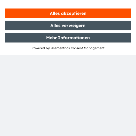
eingetragene Handelsmarken ihrer jeweiligen Inhaber
sein.
ams OSRAM auf Social Media folgen: >
LinkedIn
>
YouTube
Investor Relations
Dr. Juergen Rebel
Senior Vice President