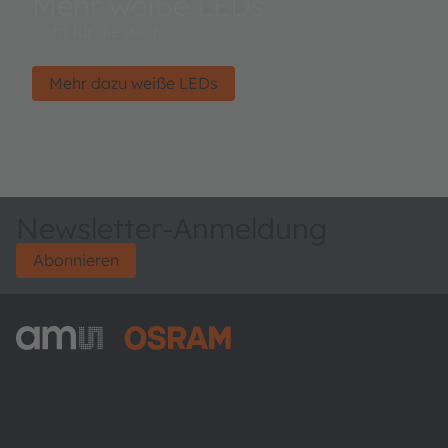
Mehr weiße LEDs
Licht für die Welt.
Mehr dazu weiße LEDs
Newsletter-Anmeldung
Abonnieren
ams-OSRAM AG
Tobelbader Straße 30
8141 Premstaetten