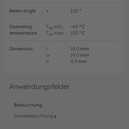
Beam angle
∢
120
°
Operating
T
min.
-40
°C
op
temperature
T
max.
105
°C
op
Dimension
l
19.0
mm
w
19.0
mm
h
0.9
mm
Anwendungsfelder
Beleuchtung
Innenbeleuchtung