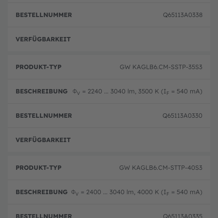
Q65113A0338
volle
GW KAGLB6.CM-SSTP-35S3
Φ
= 2240 ... 3040 lm, 3500 K (I
= 540 mA)
V
F
Q65113A0330
volle
GW KAGLB6.CM-STTP-40S3
Φ
= 2400 ... 3040 lm, 4000 K (I
= 540 mA)
V
F
Q65113A0335