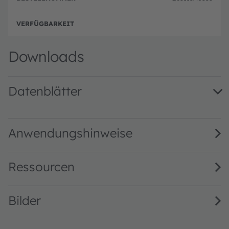
volle
Downloads
Datenblätter
GW KAGLB6.CM · Datasheet · PDF · en_US
Anwendungshinweise
Ressourcen
Bilder