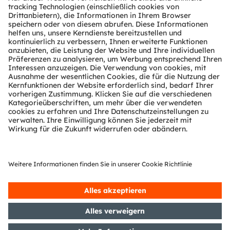
Kundenanfragen
Technischer Support
Partner Netzwerk
Whistleblowing
© 2026 ams-OSRAM AG. All rights reserved.
Datenschutzerklärung
Nutzungsbedingungen
Terms of Trade
Impressum
Cookie Policy
AI Policy
粤ICP备10066670号