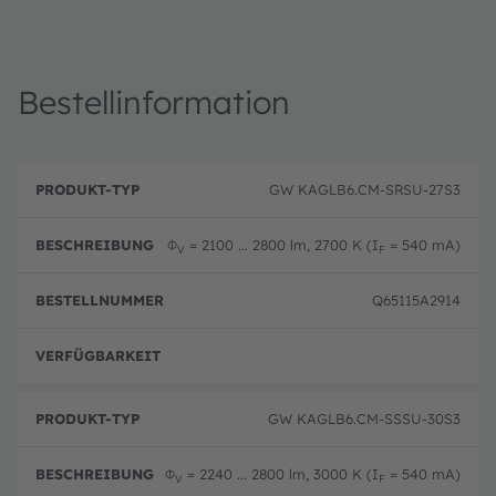
Bestellinformation
B
P
e
GW KAGLB6.CM-SRSU-27S3
r
B
s
o
e
c
d
st
h
Φ
= 2100 ... 2800 lm, 2700 K (I
= 540 mA)
u
el
V
F
r
k
ln
e
t
u
i
Q65115A2914
-
m
b
T
m
u
y
er
n
p
volle
g
GW KAGLB6.CM-SSSU-30S3
Φ
= 2240 ... 2800 lm, 3000 K (I
= 540 mA)
V
F