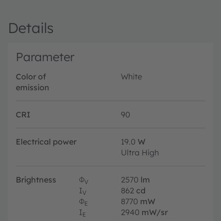
Details
Parameter
Color of
White
emission
CRI
90
Electrical power
19.0
W
Ultra High
Brightness
Φ
2570
lm
V
I
862
cd
V
Φ
8770
mW
E
I
2940
mW/sr
E