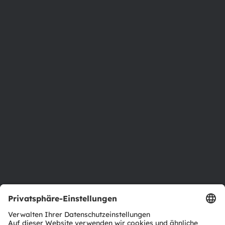
Austria
Phone:
+43 3136 500-0
Über ams OSRAM
Newsroom
Investor Relations
Nachhaltigkeit
Standorte & Distribution
Karriere
Barrierefreiheit
Support
Produkt Selektor
Download Center
Tools