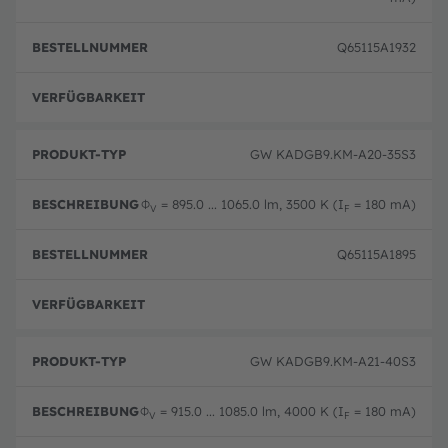
Q65115A1932
volle
GW KADGB9.KM-A20-35S3
Φ
= 895.0 ... 1065.0 lm, 3500 K (I
= 180 mA)
V
F
Q65115A1895
volle
GW KADGB9.KM-A21-40S3
Φ
= 915.0 ... 1085.0 lm, 4000 K (I
= 180 mA)
V
F