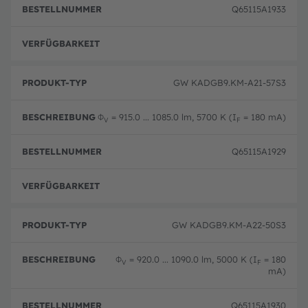
Q65115A1933
volle
GW KADGB9.KM-A21-57S3
Φ
= 915.0 ... 1085.0 lm, 5700 K (I
= 180 mA)
V
F
Q65115A1929
volle
GW KADGB9.KM-A22-50S3
Φ
= 920.0 ... 1090.0 lm, 5000 K (I
= 180
V
F
mA)
Q65115A1930