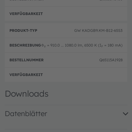
volle
GW KADGB9.KM-B12-65S3
Φ
= 910.0 ... 1080.0 lm, 6500 K (I
= 180 mA)
V
F
Q65115A1928
volle
Downloads
Datenblätter
GW KADGB9.KM · Datasheet · PDF · en_US