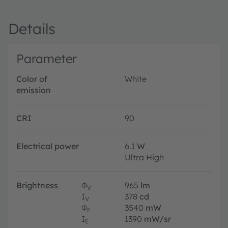
Details
Parameter
Color of
White
emission
CRI
90
Electrical power
6.1
W
Ultra High
Brightness
Φ
965
lm
V
I
378
cd
V
Φ
3540
mW
E
I
1390
mW/sr
E