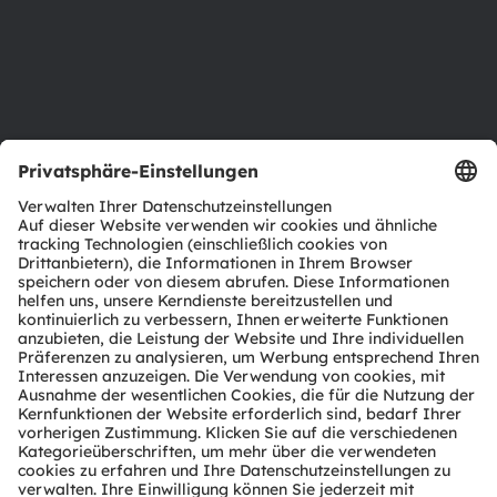
Karriere
Barrierefreiheit
Support
Produkt Selektor
Download Center
Tools
Kundenanfragen
Technischer Support
Partner Netzwerk
Whistleblowing