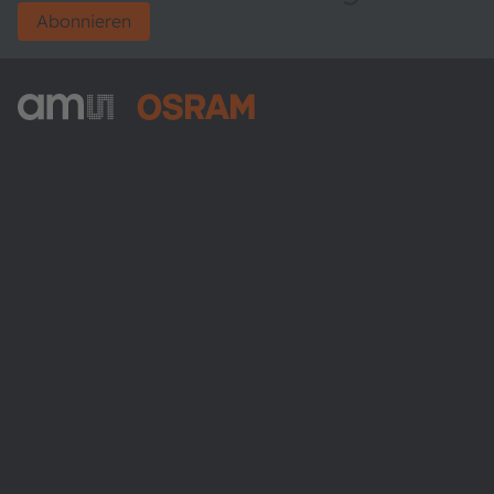
Abonnieren
ams-OSRAM AG
Tobelbader Straße 30
8141 Premstaetten
Austria
Phone:
+43 3136 500-0
Über ams OSRAM
Newsroom
Investor Relations
Nachhaltigkeit
Standorte & Distribution