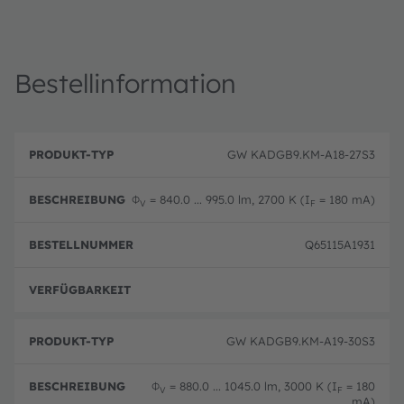
Bestellinformation
B
P
e
GW KADGB9.KM-A18-27S3
r
B
s
o
e
c
d
st
h
Φ
= 840.0 ... 995.0 lm, 2700 K (I
= 180 mA)
u
el
V
F
r
k
ln
e
t
u
i
Q65115A1931
-
m
b
T
m
u
y
er
n
p
volle
g
GW KADGB9.KM-A19-30S3
Φ
= 880.0 ... 1045.0 lm, 3000 K (I
= 180
V
F
mA)