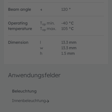
Beam angle
∢
120
°
Operating
T
min.
-40
°C
op
temperature
T
max.
105
°C
op
Dimension
l
13.3
mm
w
13.3
mm
h
1.5
mm
Anwendungsfelder
Beleuchtung
Innenbeleuchtung