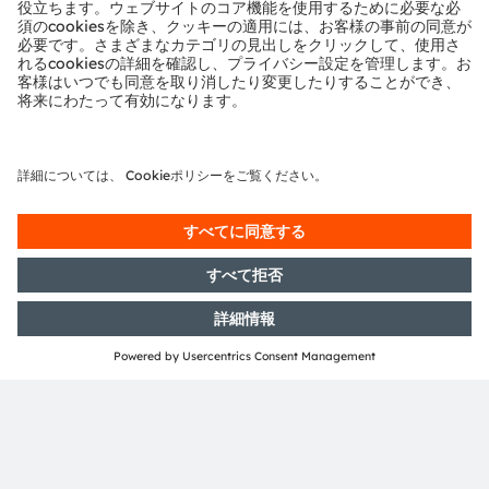
ams and OSRAM are registered trademarks of ams
OSRAM Group. In addition, many of our products and
services are registered or filed trademarks of ams
OSRAM Group. All other company or product names
mentioned herein may be trademarks or registered
trademarks of their respective owners.
Join ams OSRAM social media: >
LinkedIn
>
YouTube
投資家向け情報