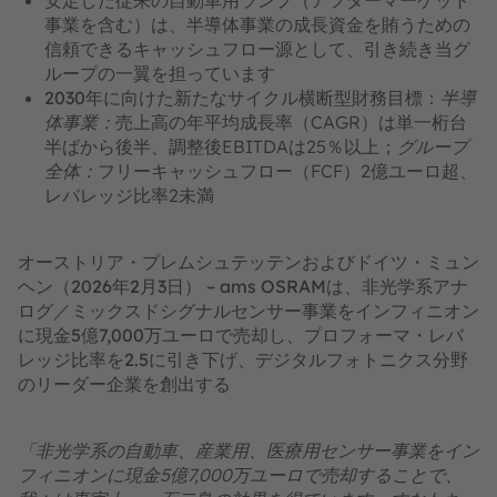
安定した従来の自動車用ランプ（アフターマーケット
事業を含む）は、半導体事業の成長資金を賄うための
信頼できるキャッシュフロー源として、引き続き当グ
ループの一翼を担っています
2030年に向けた新たなサイクル横断型財務目標
：
半導
体事業：
売上高の年平均成長率（CAGR）は単一桁台
半ばから後半、調整後EBITDAは25％以上；
グループ
全体：
フリーキャッシュフロー（FCF）2億ユーロ超、
レバレッジ比率2未満
オーストリア・プレムシュテッテンおよびドイツ・ミュン
ヘン（2026年2月3日） – ams OSRAMは、非光学系アナ
ログ／ミックスドシグナルセンサー事業をインフィニオン
に現金5億7,000万ユーロで売却し、プロフォーマ・レバ
レッジ比率を2.5に引き下げ、デジタルフォトニクス分野
のリーダー企業を創出する
「非光学系の自動車、産業用、医療用センサー事業をイン
フィニオンに現金5億7,000万ユーロで売却することで、