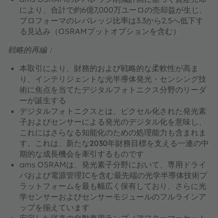
により、合計で約6億7,000万ユーロの売却益が生じ、
プロフォーマのレバレッジ比率は3.3から2.5へ低下す
る見込み（OSRAMプットオプションを含む）
戦略的再編：
本取引により、財務的および戦略的な柔軟性が高ま
り、
インテリジェントな光半導体発光・センシング技
術
に焦点を当てた
デジタルフォトニクス分野のリーダ
ー
が誕生する
デジタルフォトニクスとは、
ピクセル化された発光素
子およびセンサーによる発光のデジタル化を意味し、
これにはさらなる知能化のための処理能力も含まれま
す。これは、
新たな2030年財務目標を支える
一連の中
期的な成長機会を牽引するものです
ams OSRAMは、発光素子分野において、専用ドライ
バおよび電源管理ICを含む
最先端の光学半導体技術プ
ラットフォームを最も幅広く
保有しており、さらに光
学センサーおよびセンサーモジュールのフルラインア
ップを揃えています