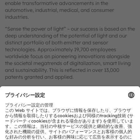
enable transformative advancements in the
automotive, industrial, medical, and consumer
industries.
“Sense the power of light” – our success is based on the
deep understanding of the potential of light and our
distinct portfolio of both emitter and sensor
technologies. Approximately 19,700 employees
worldwide focus on pioneering innovations alongside
the societal megatrends of digitalization, smart living
and sustainability. This is reflected in over 13,000
patents granted and applied.
Headquartered in Premstaetten/Graz (Austria) with co-
headquarters in Munich (Germany), the group achieved
EUR 3.4 billion revenues in 2024 and is listed as ams-
OSRAM AG on the SIX Swiss Exchange (ISIN:
AT0000A3EPA4).
Find out more about us on
https://ams-osram.com