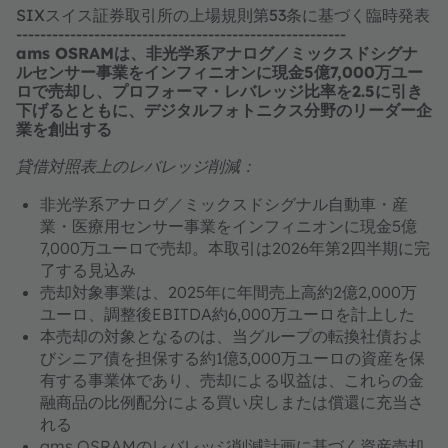
SIXスイス証券取引所の上場規則第53条に基づく臨時発表
-------------------------------------------------------
ams OSRAMは、非光学系アナログ／ミックスドシグナ
ルセンサー事業をインフィニオンに現金5億7,000万ユー
ロで売却し、プロフォーマ・レバレッジ比率を2.5に引き
下げるとともに、デジタルフォトニクス分野のリーダー企
業を創出する
貸借対照表上のレバレッジ削減：
非光学系アナログ／ミックスドシグナル自動車・産
業・医療用センサー事業をインフィニオンに現金5億
7,000万ユーロで売却。本取引は2026年第2四半期に完
了する見込み
売却対象事業は、2025年に年間売上高約2億2,000万
ユーロ、調整後EBITDA約6,000万ユーロを計上した
本売却の対象となるのは、当グループの転換社債およ
びシニア債を担保する約1億3,000万ユーロの資産を保
有する事業体であり、売却による収益は、これらの金
融商品の比例配分による買い戻しまたは償還に充当さ
れる
ams OSRAMのレバレッジ削減計画に基づく資産売却