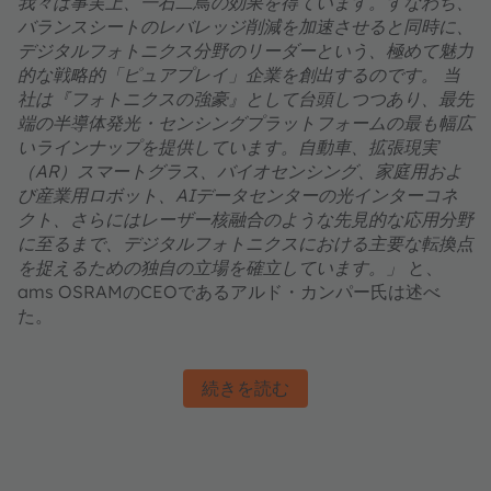
我々は事実上、一石二鳥の効果を得ています。すなわち、
バランスシートのレバレッジ削減を加速させると同時に、
デジタルフォトニクス分野のリーダーという、極めて魅力
的な戦略的「ピュアプレイ」企業を創出するのです。 当
社は『フォトニクスの強豪』として台頭しつつあり、最先
端の半導体発光・センシングプラットフォームの最も幅広
いラインナップを提供しています。自動車、拡張現実
（AR）スマートグラス、バイオセンシング、家庭用およ
び産業用ロボット、AIデータセンターの光インターコネ
クト、さらにはレーザー核融合のような先見的な応用分野
に至るまで、デジタルフォトニクスにおける主要な転換点
を捉えるための独自の立場を確立しています。」
と、
ams OSRAMのCEOであるアルド・カンパー氏は述べ
た。
続きを読む