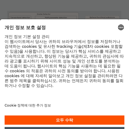
Smoke Detector
Optional functional extensions
Conventional detection
Multi-parameter detection
Machine
Temperature sensor
Photodetector
Photodetector
Spectral Sensors
Vision (2D)
LED
Miniature Xenon
or
IR LED
(spectral mix)
Light source
or
Analog Frontend
Driver
LED Driver
Controller
Controller
Evacuation Guidance
Connectivity
Alarm System
LED
EVIYOS Shape
Protocol Engines
Driver
Acoustic Signal
High & Mid Power
LEDs
RF Phy’s
LED-on-foil
(Color or Multi-Color)
ams OSRAM
Detailed function
Product
No ams OSRAM
required
optional
offering
description available
area
offering
뉴스레터 가입
구독하기