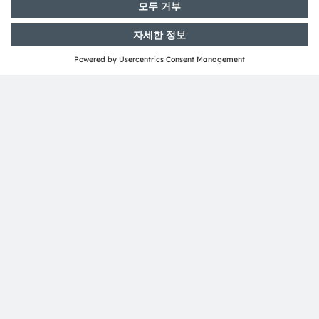
ams-OSRAM AG
Tobelbader Straße 30
8141 Premstaetten
Austria
전화:
+43 3136 500-0
ams OSRAM 소개
뉴스룸
투자자
지속 가능성
위치 & 분포
인재채용
접근성