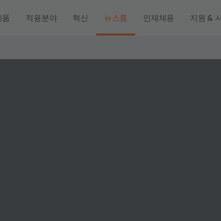
제품
적용분야
혁신
뉴스룸
인재채용
지원 & 