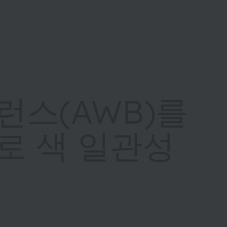
런스(AWB)를
로 색 일관성