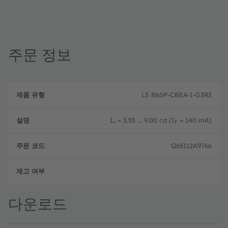
주문 정보
제
주
품
설
문
LS B6SP-CBEA-1-G3R3
유
명
코
형
드
I
= 3.55 ... 9.00 cd (I
= 140 mA)
v
F
Q65112A9766
완전
다운로드