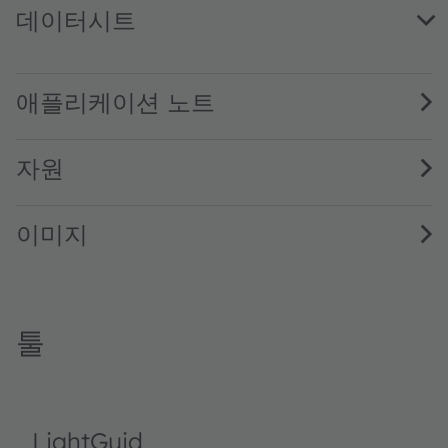
데이터시트
LS B6SP · Datasheet · PDF · en_US
애플리케이션 노트
자원
이미지
툴
LightGuid