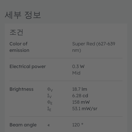
세부 정보
조건
Color of
Super Red (627-639
emission
nm)
Electrical power
0.3
W
Mid
Brightness
Φ
18.7
lm
V
I
6.28
cd
V
Φ
158
mW
E
I
53.1
mW/sr
E
Beam angle
∢
120
°