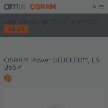
Explore our product portfolio
제품 선택
OSRAM Power SIDELED™, LS
B6SP