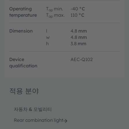
Operating
T
min.
-40
°C
op
temperature
T
max.
110
°C
op
Dimension
l
4.8
mm
w
4.8
mm
h
3.8
mm
Device
AEC-Q102
qualification
적용 분야
자동차 & 모빌리티
Rear combination light