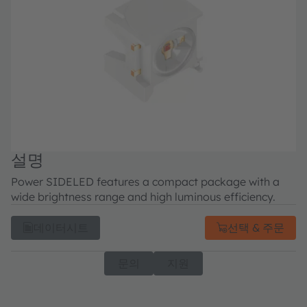
설명
Power SIDELED features a compact package with a
wide brightness range and high luminous efficiency.
데이터시트
선택 & 주문
문의
지원