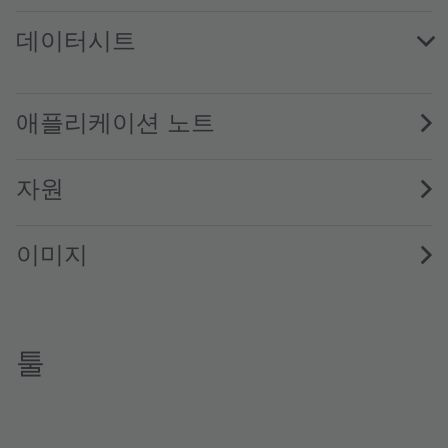
데이터시트
LY E6SF · Datasheet · PDF · en_US
애플리케이션 노트
자원
이미지
툴