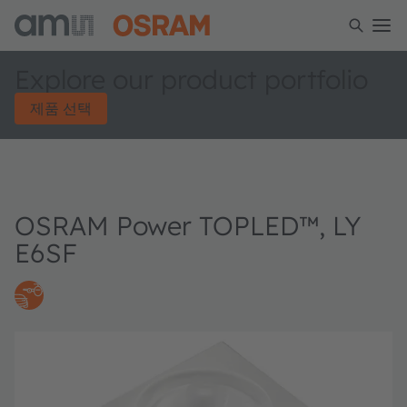
Explore our product portfolio
제품 선택
OSRAM Power TOPLED™, LY
E6SF