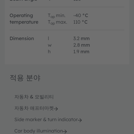
Operating
T
min.
-40
°C
op
temperature
T
max.
110
°C
op
Dimension
l
3.2
mm
w
2.8
mm
h
1.9
mm
적용 분야
자동차 & 모빌리티
자동차 애프터마켓
Side marker & turn indicator
Car body illumination