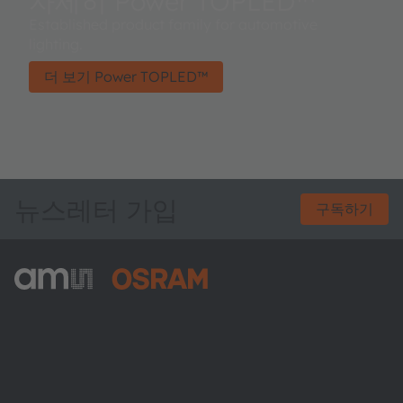
자세히 Power TOPLED™
Established product family for automotive
lighting.
더 보기 Power TOPLED™
뉴스레터 가입
구독하기
ams-OSRAM AG
Tobelbader Straße 30
8141 Premstaetten
Austria