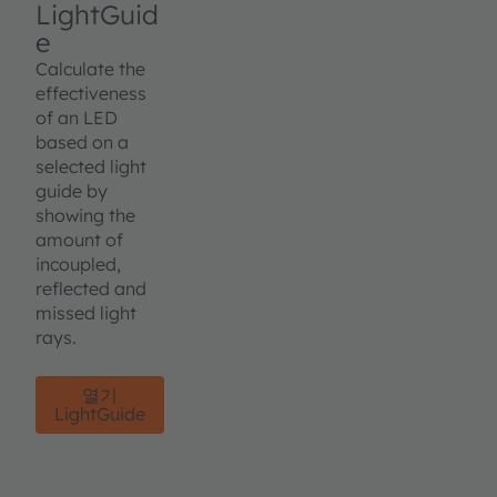
LightGuid
e
Calculate the
effectiveness
of an LED
based on a
selected light
guide by
showing the
amount of
incoupled,
reflected and
missed light
rays.
열기
LightGuide