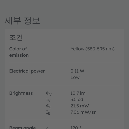
세부 정보
조건
Color of
Yellow (580-595 nm)
emission
Electrical power
0.11
W
Low
Brightness
Φ
10.7
lm
V
I
3.5
cd
V
Φ
21.5
mW
E
I
7.06
mW/sr
E
Beam angle
∢
120
°