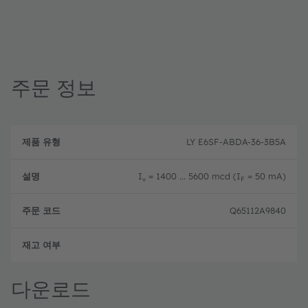
주문 정보
제
주
품
설
문
LY E6SF-ABDA-36-3B5A
유
명
코
형
드
I
= 1400 ... 5600 mcd (I
= 50 mA)
v
F
Q65112A9840
완전
다운로드