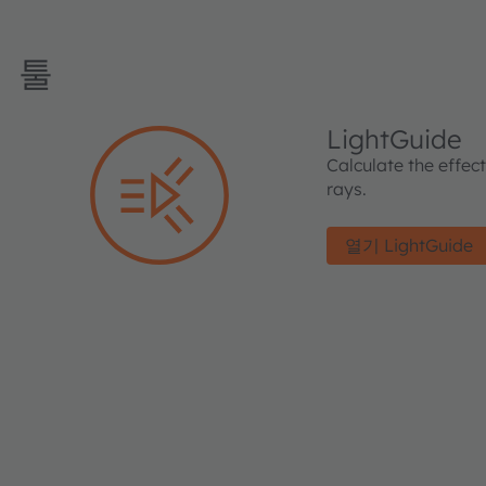
툴
LightGuide
Calculate the effec
rays.
열기 LightGuide