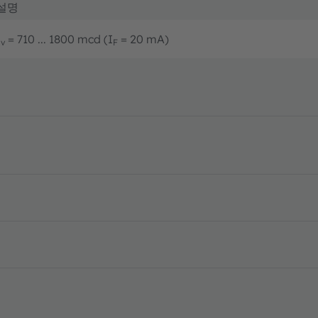
설명
I
= 710 ... 1800 mcd (I
= 20 mA)
v
F