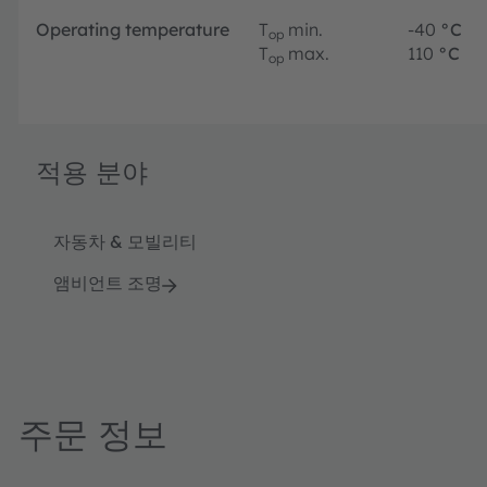
Operating temperature
T
min.
-40
°C
op
T
max.
110
°C
op
적용 분야
자동차 & 모빌리티
앰비언트 조명
주문 정보