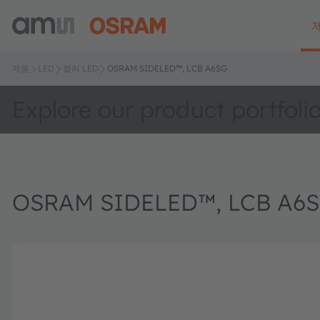
제품
LED
컬러 LED
OSRAM SIDELED™, LCB A6SG
Explore our product portfoli
OSRAM SIDELED™, LCB A6