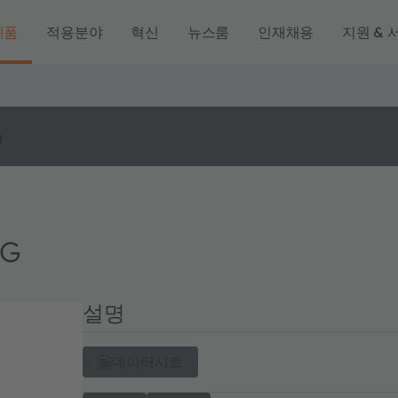
제품
적용분야
혁신
뉴스룸
인재채용
지원 & 
o
SG
설명
데이터시트