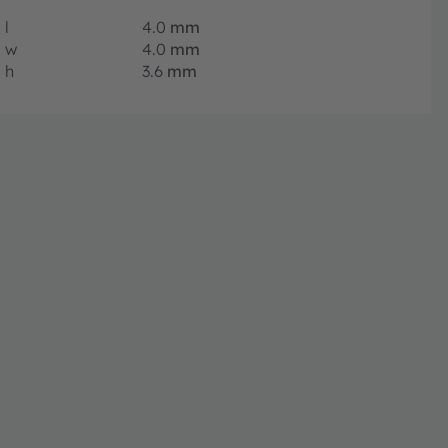
l
4.0
mm
w
4.0
mm
h
3.6
mm