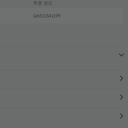
주문 코드
Q65113A1199
완전 가동