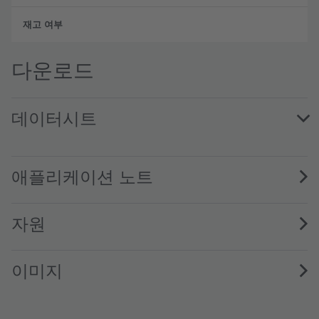
완전
다운로드
데이터시트
LR T66F · Datasheet · PDF · en_US
애플리케이션 노트
자원
이미지