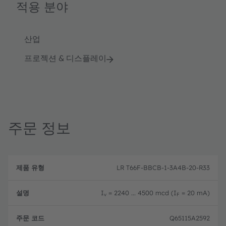
적용 분야
산업
프로젝션 & 디스플레이
주문 정보
제
주
품
설
문
LR T66F-BBCB-1-3A4B-20-R33
유
명
코
형
드
I
= 2240 ... 4500 mcd (I
= 20 mA)
v
F
Q65115A2592