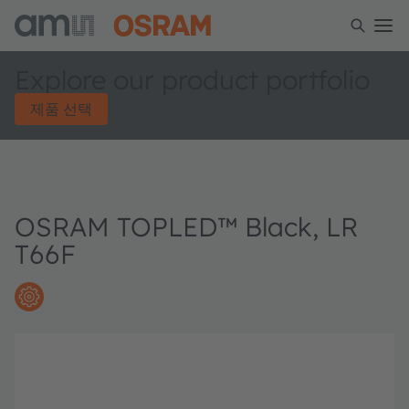
Explore our product portfolio
제품 선택
OSRAM TOPLED™ Black, LR
T66F