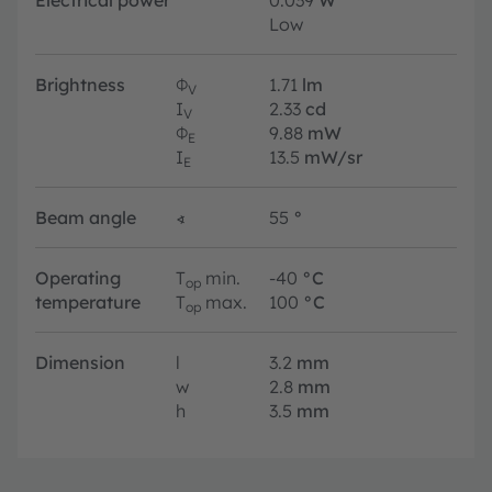
Low
Brightness
Φ
1.71
lm
V
I
2.33
cd
V
Φ
9.88
mW
E
I
13.5
mW/sr
E
Beam angle
∢
55
°
Operating
T
min.
-40
°C
op
temperature
T
max.
100
°C
op
Dimension
l
3.2
mm
w
2.8
mm
h
3.5
mm