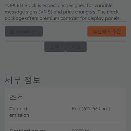
TOPLED Black is especially designed for variable
message signs (VMS) and price changers. The black
package offers premium contrast for display panels.
데이터시트
선택 & 주문
문의
지원
세부 정보
조건
Color of
Red (612-630 nm)
emission
Electrical power
0.039
W