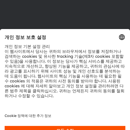
지원
제품 선택기
다운로드 센터
툴
문의
기술 지원
파트너 네트워크
내부 고발
© 2026 ams-OSRAM AG. All rights reserved.
개인 정보 정책
이용 약관
거래 조건
상표
쿠키 정책
AI 이용 정책
粤ICP备10066670号