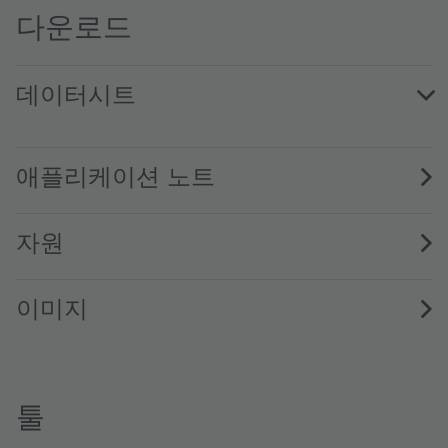
다운로드
데이터시트
SFH 4855 · Datasheet · PDF · en_US
애플리케이션 노트
자원
이미지
툴