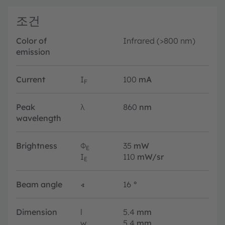
조건
Color of
Infrared (>800 nm)
emission
Current
I
100
mA
F
Peak
λ
860
nm
wavelength
Brightness
Φ
35
mW
E
I
110
mW/sr
E
Beam angle
∢
16
°
Dimension
l
5.4
mm
w
5.4
mm