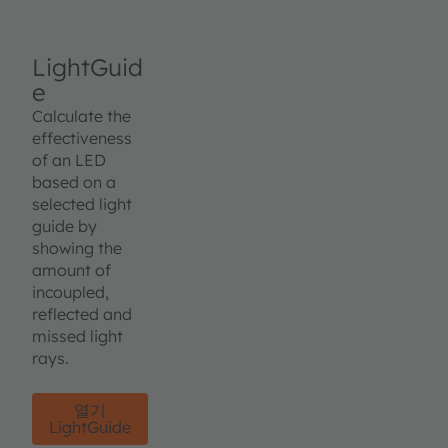
LightGuid
e
Calculate the
effectiveness
of an LED
based on a
selected light
guide by
showing the
amount of
incoupled,
reflected and
missed light
rays.
열기
LightGuide