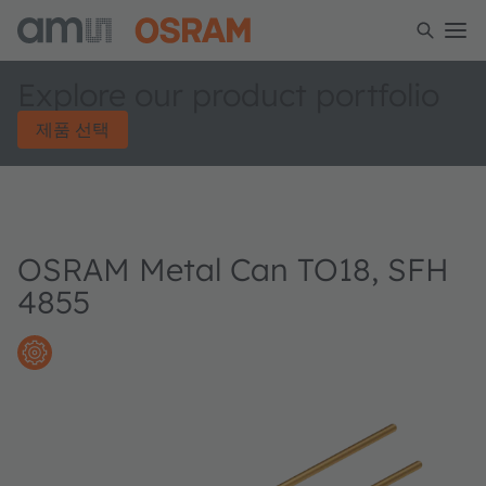
Explore our product portfolio
제품 선택
OSRAM Metal Can TO18, SFH
4855