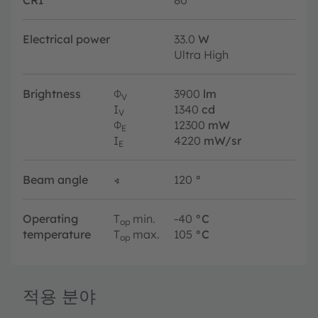
Electrical power
33.0
W
Ultra High
Brightness
Φ
3900
lm
V
I
1340
cd
V
Φ
12300
mW
E
I
4220
mW/sr
E
Beam angle
∢
120
°
Operating
T
min.
-40
°C
op
temperature
T
max.
105
°C
op
적용 분야