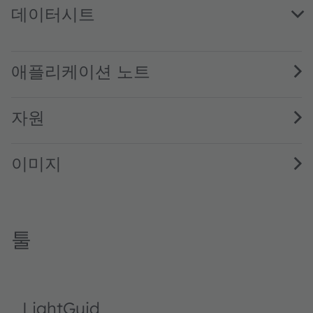
데이터시트
GW KAHLB1.EM · Datasheet · PDF · en_US
애플리케이션 노트
자원
이미지
툴
LightGuid