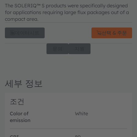
The SOLERIQ™ S products were specifically designed
for applications requiring large flux packages out of a
compact area.
데이터시트
선택 & 주문
문의
지원
세부 정보
조건
Color of
White
emission
CRI
80