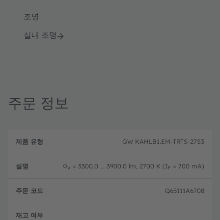
조명
실내 조명
주문 정보
제
주
품
설
문
GW KAHLB1.EM-TRTS-27S3
유
명
코
형
드
Φ
= 3300.0 ... 3900.0 lm, 2700 K (I
= 700 mA)
V
F
Q65111A6708
단종