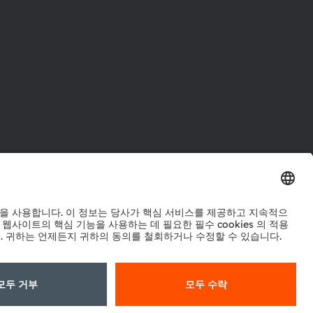
터
워크
정책