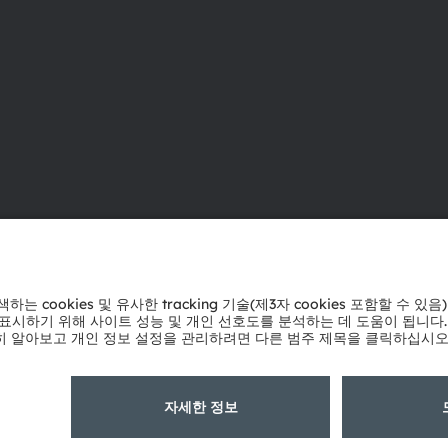
ams OSRAM 소개
지원
뉴스룸
제품 선택기
투자자
다운로드 센
지속 가능성
툴
위치 & 분포
문의
인재채용
기술 지원
접근성
파트너 네트
내부 고발
개인 정보 정책
이용 약관
거래 조건
상표
쿠키 정책
AI 이용 
粤ICP备10066670号