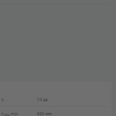
t
7.0
µs
f
λ
min.
450
nm
10%