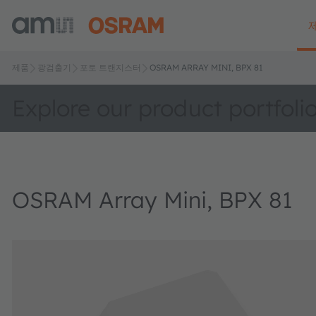
제품
광검출기
포토 트랜지스터
OSRAM ARRAY MINI, BPX 81
Explore our product portfoli
OSRAM Array Mini, BPX 81