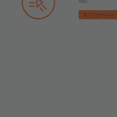
rays.
열기 LightGuide