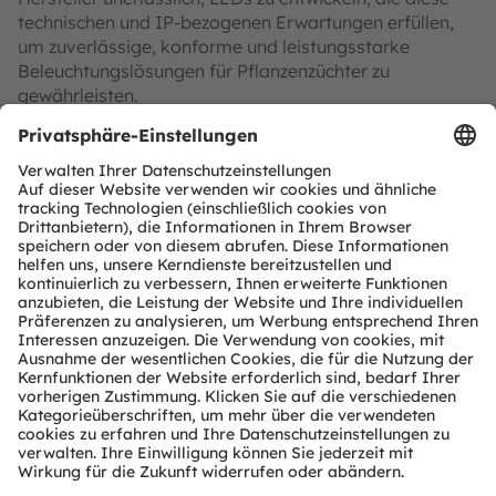
technischen und IP-bezogenen Erwartungen erfüllen,
um zuverlässige, konforme und leistungsstarke
Beleuchtungslösungen für Pflanzenzüchter zu
gewährleisten.
Referent
Thomas Grebner
Produktmarketingingenieur
bei ams OSRAM
Thomas Grebner verfügt über
langjährige Erfahrung in der
Halbleiterindustrie. Bei ams
OSRAM ist Thomas für das
Beleuchtungsgeschäft in
Nordosteuropa, dem Nahen
Osten und den Benelux-
Ländern verantwortlich. Er ist
Experte für