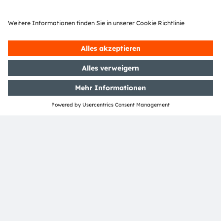
Gartenbaubeleuchtung. In
seiner derzeitigen Position als
Produktmarketingingenieur
liegt sein Schwerpunkt auf
Marktforschung, Produkt- und
Marktentwicklung,
Benchmarking sowie
Systemberechnungen und -
simulationen. Er hat einen
Master-Abschluss in Logistik
und einen Bachelor-Abschluss
in Ingenieurwissenschaften.
Mehr über Landwirtschaft & Gartenbau