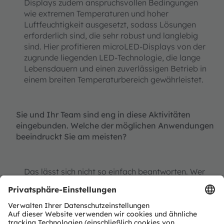
Displays zudem anspruchsvollen Bedingungen
wie extremen Temperaturen und hoher
Luftfeuchtigkeit ausgesetzt, sodass Lösungen
erforderlich sind, die sehr robust und langlebig
sind. Hier profitieren microLED-Displays von der
zugrunde liegenden LED-Technologie, die lange
Lebensdauern und einen zuverlässigen Betrieb in
einem breiten Temperaturbereich gewährleistet.
Sie und Ihr Team sind eng in diese Aktivitäten
eingebunden. Welche der möglichen Anwendungen
beeindruckt Sie am meisten?
Das lässt sich nicht so einfach beantworten. Wer
einmal ein MicroLED-Display gesehen hat, wird
von dem unglaublichen Unterschied in der
Bildqualität absolut beeindruckt sein. Das
Seherlebnis, beispielsweise bei einem Fernseher,