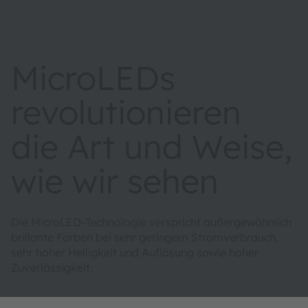
MicroLEDs
revolutionieren
die Art und Weise,
wie wir sehen
Die MicroLED-Technologie verspricht außergewöhnlich
brillante Farben bei sehr geringem Stromverbrauch,
sehr hoher Helligkeit und Auflösung sowie hoher
Zuverlässigkeit.