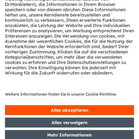
wird durch reine und lebendige Farben sowie ein
nahezu unbegrenztes Sichtfeld verbessert.
MicroLEDs ermöglichen zudem modulare,
nahtlose Designs und ebnen den Weg für große,
randlose Fernsehbildschirme. Die größten
Herausforderungen sind hier die großen
Bildschirmdurchmesser, die hohe Pixelanzahl und
ausgereifte Produktionsprozesse, um die
Kostenwettbewerbsfähigkeit gegenüber
etablierten Technologien zu gewährleisten. Aber
wir holen hier rasch auf.
Was mich mehr beeindruckt als die möglichen
Anwendungen, ist die Entwicklungsarbeit, die
weltweit geleistet wird. Man muss bedenken,
dass wir nicht auf bestehenden
Fertigungsprozessen oder Anlagen aufbauen
können. Die gesamte Lieferkette muss neue
Wege beschreiten. Die MicroLED-Fertigung
erfordert einen ganzheitlichen Ansatz; es ist fast