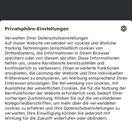
Support
Produkt Selektor
Download Center
Tools
Kundenanfragen
Technischer Support
Partner Netzwerk
Whistleblowing
© 2026 ams-OSRAM AG. All rights reserved.