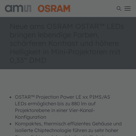
Neue ams OSRAM OSTAR™ LEDs
bringen lebendige Farben,
schärferen Kontrast und höhere
Helligkeit in Mini-Projektoren mit
0,33“ DMD
OSTAR™ Projection Power LE xx P1MS/AS
LEDs ermöglichen bis zu 880 lm auf
Projektorebene in einer Vier-Kanal-
Konfiguration
Kompaktes, thermisch effizientes Gehäuse und
isolierte Chiptechnologie führen zu sehr hoher