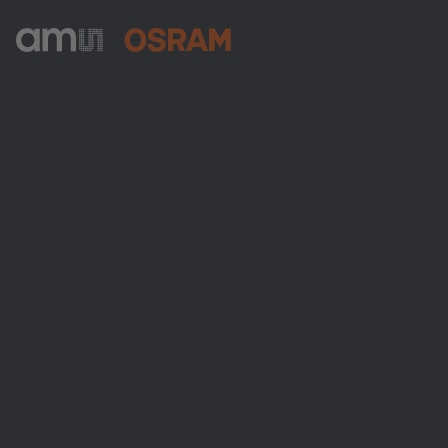
ams-OSRAM AG
Tobelbader Straße 30
8141 Premstaetten
Austria
Phone:
+43 3136 500-0
Über ams OSRAM
Newsroom
Investor Relations
Nachhaltigkeit
Standorte & Distribution
Karriere
Barrierefreiheit