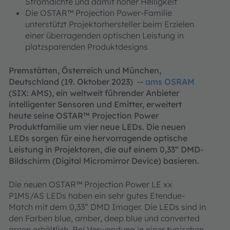
Stromdichte und damit hoher Helligkeit
Die OSTAR™ Projection Power-Familie
unterstützt Projektorhersteller beim Erzielen
einer überragenden optischen Leistung in
platzsparenden Produktdesigns
Premstätten, Österreich und München,
Deutschland (19. Oktober 2023) --
ams OSRAM
(SIX: AMS), ein weltweit führender Anbieter
intelligenter Sensoren und Emitter, erweitert
heute seine OSTAR™ Projection Power
Produktfamilie um vier neue LEDs. Die neuen
LEDs sorgen für eine hervorragende optische
Leistung in Projektoren, die auf einem 0,33“ DMD-
Bildschirm (Digital Micromirror Device) basieren.
Die neuen OSTAR™ Projection Power LE xx
P1MS/AS LEDs haben ein sehr gutes Etendue-
Match mit dem 0,33“ DMD Imager. Die LEDs sind in
den Farben blue, amber, deep blue und converted
green erhältlich. Bei Verwendung in einer typischen