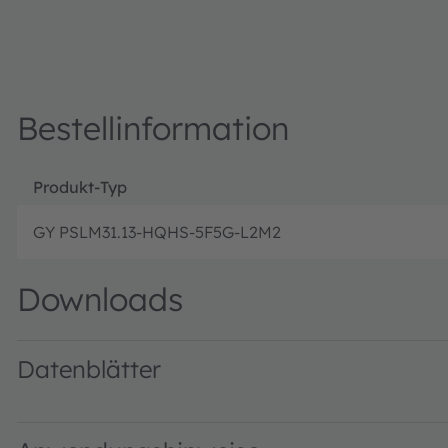
Bestellinformation
Produkt-Typ
GY PSLM31.13-HQHS-5F5G-L2M2
Downloads
Datenblätter
GY PSLM31.13 · Datasheet · PDF · en_US