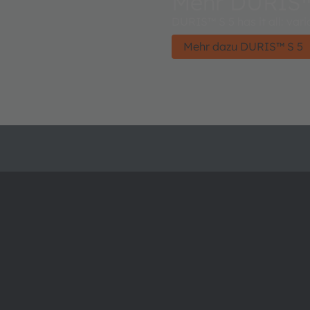
Mehr DURIS™
DURIS™ S 5 has it all: var
Mehr dazu DURIS™ S 5
Über ams OSRAM
Support
Newsroom
Produkt Sele