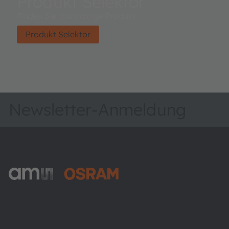
Produkt Selektor
Finden Sie das richtige Produkt.
Produkt Selektor
Newsletter-Anmeldung
ams-OSRAM AG
Tobelbader Straße 30
8141 Premstaetten