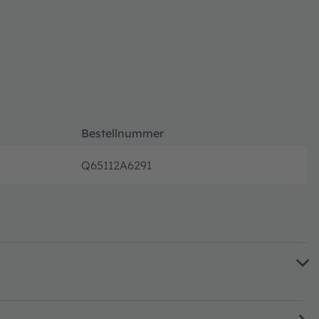
Bestellnummer
Q65112A6291
volle P