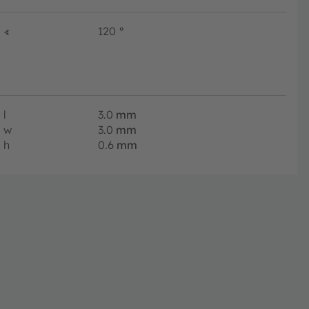
∢
120
°
l
3.0
mm
w
3.0
mm
h
0.6
mm