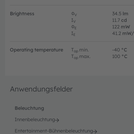
Brightness
Φ
34.5
lm
V
I
11.7
cd
V
Φ
122
mW
E
I
41.2
mW/
E
Operating temperature
T
min.
-40
°C
op
T
max.
100
°C
op
Anwendungsfelder
Beleuchtung
Innenbeleuchtung
Entertainment-Bühnenbeleuchtung