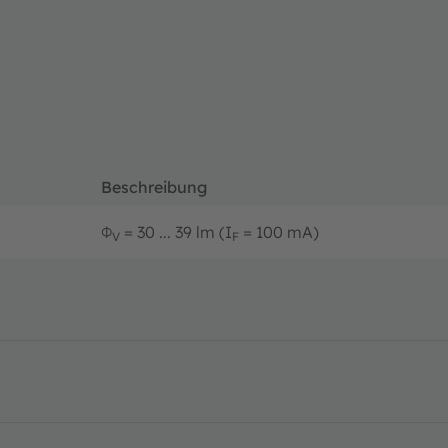
Beschreibung
Φ
= 30 ... 39 lm (I
= 100 mA)
V
F