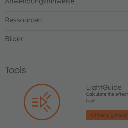
Anwendungshinweise
Ressourcen
Bilder
Tools
LightGuide
Calculate the effec
rays.
Öffnen LightGui