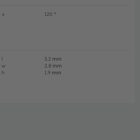
∢
120
°
l
3.2
mm
w
2.8
mm
h
1.9
mm