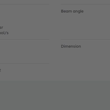
Beam angle
sr
ol/s
Dimension
2