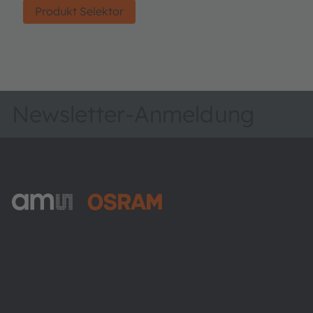
Produkt Selektor
Newsletter-Anmeldung
ams-OSRAM AG
Tobelbader Straße 30
8141 Premstaetten
Austria
Phone:
+43 3136 500-0