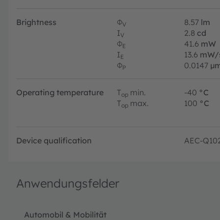
Brightness
Φ
8.57
lm
V
I
2.8
cd
V
Φ
41.6
mW
E
I
13.6
mW/
E
Φ
0.0147
µm
P
Operating temperature
T
min.
-40
°C
op
T
max.
100
°C
op
Device qualification
AEC-Q10
Anwendungsfelder
Automobil & Mobilität