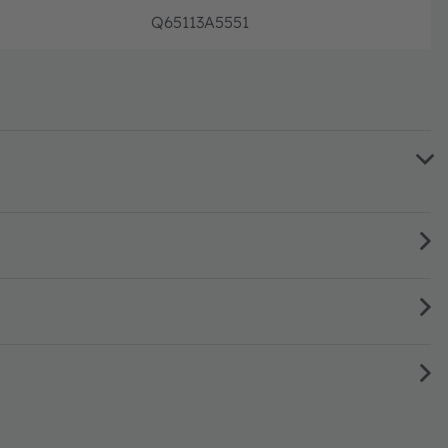
Q65113A5551
volle P