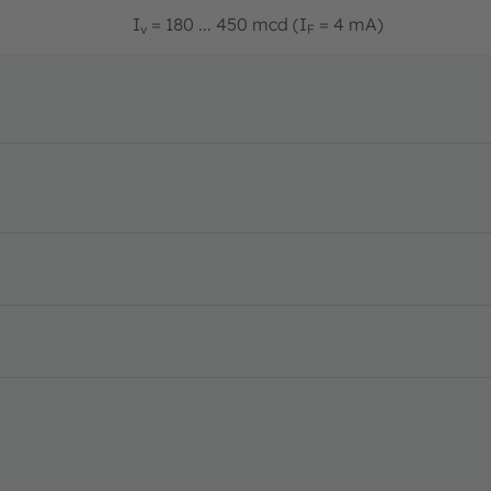
I
= 180 ... 450 mcd (I
= 4 mA)
v
F