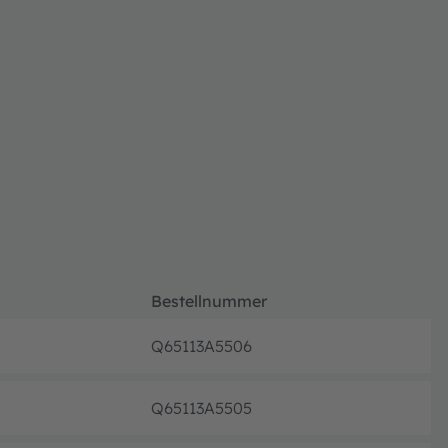
Bestellnummer
Q65113A5506
volle P
Q65113A5505
volle P