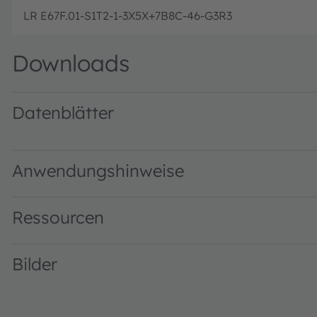
LR E67F.01-S1T2-1-3X5X+7B8C-46-G3R3
Downloads
Datenblätter
LR E67F.01 · Datasheet · PDF · en_US
LR E67F.01 - Dual Binning · Datasheet · PDF · en_US
Anwendungshinweise
Ressourcen
Bilder