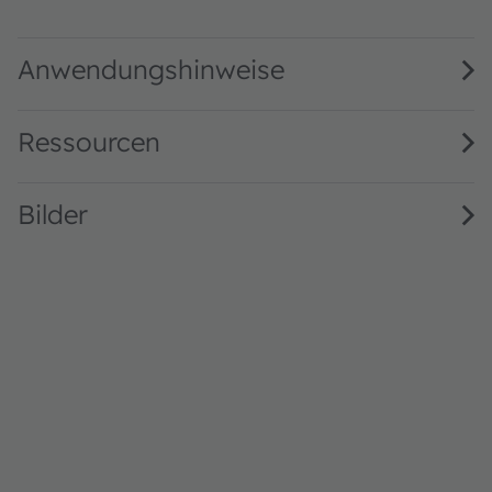
KW2 CFLNM4.TK · Datasheet · PDF · en_US
Anwendungshinweise
Ressourcen
Bilder