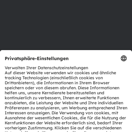
Nachhaltigkeit
Standorte & Distribution
Karriere
Barrierefreiheit
Support
Produkt Selektor
Download Center
Tools
Kundenanfragen
Technischer Support
Partner Netzwerk
Whistleblowing