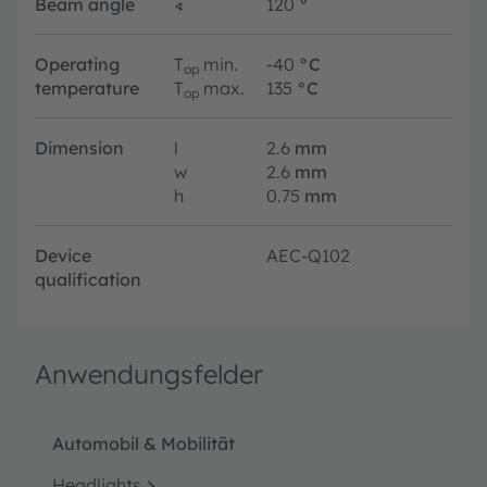
Beam angle
∢
120
°
Operating
T
min.
-40
°C
op
temperature
T
max.
135
°C
op
Dimension
l
2.6
mm
w
2.6
mm
h
0.75
mm
Device
AEC-Q102
qualification
Anwendungsfelder
Automobil & Mobilität
Headlights