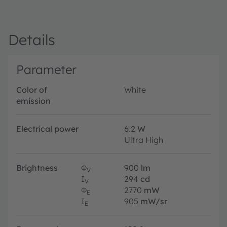
Details
Parameter
Color of
White
emission
Electrical power
6.2
W
Ultra High
Brightness
Φ
900
lm
V
I
294
cd
V
Φ
2770
mW
E
I
905
mW/sr
E