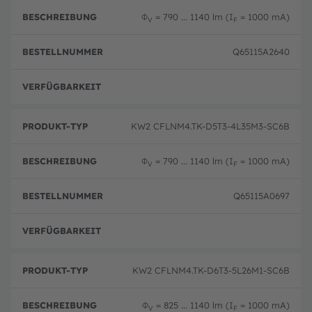
Φ
= 790 ... 1140 lm (I
= 1000 mA)
V
F
Q65115A2640
Vorse
KW2 CFLNM4.TK-D5T3-4L35M3-SC6B
Φ
= 790 ... 1140 lm (I
= 1000 mA)
V
F
Q65115A0697
Vorse
KW2 CFLNM4.TK-D6T3-5L26M1-SC6B
Φ
= 825 ... 1140 lm (I
= 1000 mA)
V
F