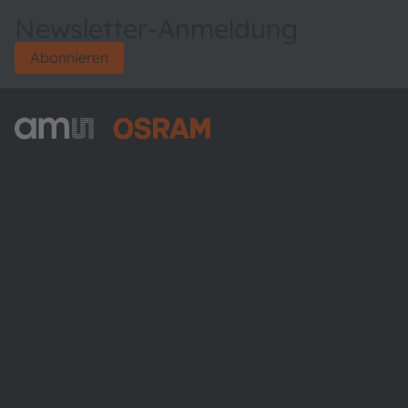
Newsletter-Anmeldung
Abonnieren
ams-OSRAM AG
Tobelbader Straße 30
8141 Premstaetten
Austria
Phone:
+43 3136 500-0
Über ams OSRAM
Newsroom
Investor Relations