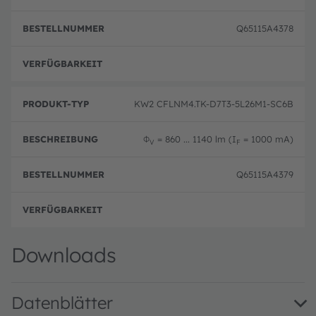
Q65115A4378
Vorse
KW2 CFLNM4.TK-D7T3-5L26M1-SC6B
Φ
= 860 ... 1140 lm (I
= 1000 mA)
V
F
Q65115A4379
Vorse
Downloads
Datenblätter